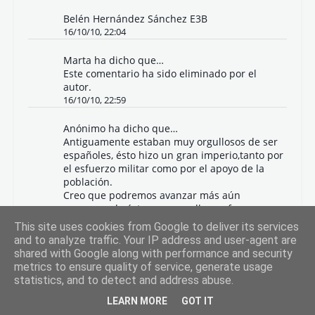
Belén Hernández Sánchez E3B
16/10/10, 22:04
Marta
ha dicho que…
Este comentario ha sido eliminado por el
autor.
16/10/10, 22:59
Anónimo ha dicho que…
Antiguamente estaban muy orgullosos de ser
españoles, ésto hizo un gran imperio,tanto por
el esfuerzo militar como por el apoyo de la
población.
Creo que podremos avanzar más aún
conservando éste gran orgullo y esfuerzo
militar, pero también avanzando mediante la
This site uses cookies from Google to deliver its services
investigación,el trabajo...
and to analyze traffic. Your IP address and user-agent are
La cultura e historia que hemos hecho con el
shared with Google along with performance and security
paso del tiempo no debe dejarse atrás sino
metrics to ensure quality of service, generate usage
que debemos conservarla.
statistics, and to detect and address abuse.
Pero no debemos olvidar que el esfuerzo y el
trabajo nos permitirá manternernos como un
LEARN MORE
GOT IT