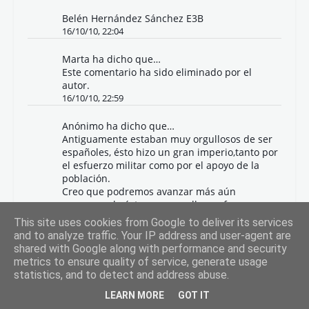
Belén Hernández Sánchez E3B
16/10/10, 22:04
Marta
ha dicho que…
Este comentario ha sido eliminado por el
autor.
16/10/10, 22:59
Anónimo ha dicho que…
Antiguamente estaban muy orgullosos de ser
españoles, ésto hizo un gran imperio,tanto por
el esfuerzo militar como por el apoyo de la
población.
Creo que podremos avanzar más aún
conservando éste gran orgullo y esfuerzo
militar, pero también avanzando mediante la
This site uses cookies from Google to deliver its services
investigación,el trabajo...
and to analyze traffic. Your IP address and user-agent are
La cultura e historia que hemos hecho con el
shared with Google along with performance and security
paso del tiempo no debe dejarse atrás sino
metrics to ensure quality of service, generate usage
que debemos conservarla.
statistics, and to detect and address abuse.
Pero no debemos olvidar que el esfuerzo y el
trabajo nos permitirá manternernos como un
LEARN MORE
GOT IT