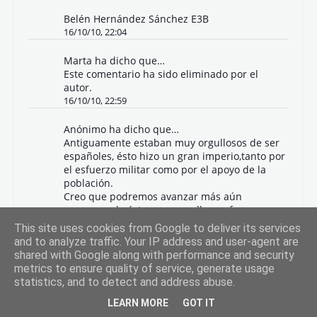
Belén Hernández Sánchez E3B
16/10/10, 22:04
Marta
ha dicho que…
Este comentario ha sido eliminado por el
autor.
16/10/10, 22:59
Anónimo ha dicho que…
Antiguamente estaban muy orgullosos de ser
españoles, ésto hizo un gran imperio,tanto por
el esfuerzo militar como por el apoyo de la
población.
Creo que podremos avanzar más aún
conservando éste gran orgullo y esfuerzo
militar, pero también avanzando mediante la
This site uses cookies from Google to deliver its services
investigación,el trabajo...
and to analyze traffic. Your IP address and user-agent are
La cultura e historia que hemos hecho con el
shared with Google along with performance and security
paso del tiempo no debe dejarse atrás sino
metrics to ensure quality of service, generate usage
que debemos conservarla.
statistics, and to detect and address abuse.
Pero no debemos olvidar que el esfuerzo y el
trabajo nos permitirá manternernos como un
LEARN MORE
GOT IT