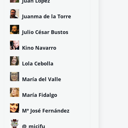
Juan López
Juanma de la Torre
Julio César Bustos
Kino Navarro
Lola Cebolla
María del Valle
María Fidalgo
Mª José Fernández
@_micifu_