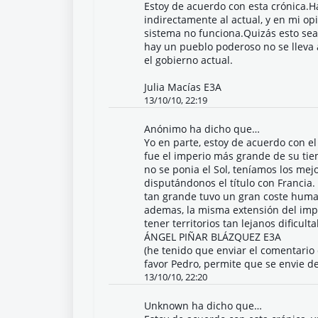
Estoy de acuerdo con esta crónica.H
indirectamente al actual, y en mi op
sistema no funciona.Quizás esto sea
hay un pueblo poderoso no se lleva 
el gobierno actual.
Julia Macías E3A
13/10/10, 22:19
Anónimo ha dicho que…
Yo en parte, estoy de acuerdo con el
fue el imperio más grande de su tie
no se ponia el Sol, teníamos los mej
disputándonos el título con Francia.
tan grande tuvo un gran coste huma
ademas, la misma extensión del impe
tener territorios tan lejanos dificul
ÁNGEL PIÑAR BLÁZQUEZ E3A
(he tenido que enviar el comentario
favor Pedro, permite que se envie de
13/10/10, 22:20
Unknown
ha dicho que…