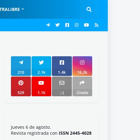
TRALIBRE
210
2.1k
1.4k
16.2k
529
1.1k
;-)
Únete
Jueves 6 de agosto.
Revista registrada con
ISSN 2445-4028