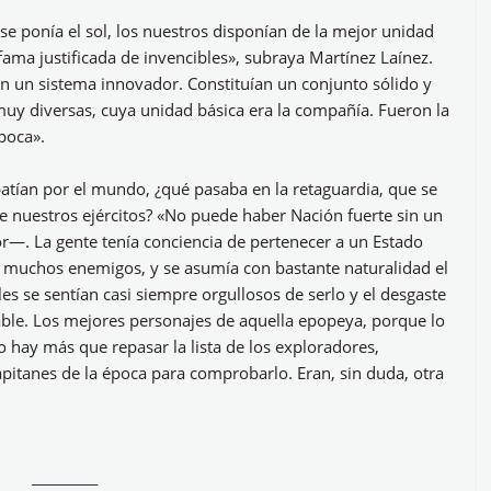
e ponía el sol, los nuestros disponían de la mejor unidad
fama justificada de invencibles», subraya Martínez Laínez.
en un sistema innovador. Constituían un conjunto sólido y
 muy diversas, cuya unidad básica era la compañía. Fueron la
poca».
atían por el mundo, ¿qué pasaba en la retaguardia, que se
e nuestros ejércitos? «No puede haber Nación fuerte sin un
or—. La gente tenía conciencia de pertenecer a un Estado
 muchos enemigos, y se asumía con bastante naturalidad el
es se sentían casi siempre orgullosos de serlo y el desgaste
able. Los mejores personajes de aquella epopeya, porque lo
No hay más que repasar la lista de los exploradores,
apitanes de la época para comprobarlo. Eran, sin duda, otra
__________