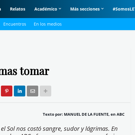
a
Relatos
Académico
Más secciones
#SomosLE
Encuentros
En los medios
rmas tomar
Texto por: MANUEL DE LA FUENTE, en ABC
l Sol nos costó sangre, sudor y lágrimas. En