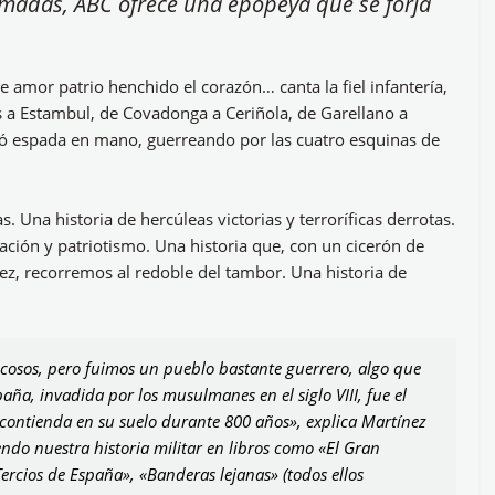
Armadas, ABC ofrece una epopeya que se forja
e amor patrio henchido el corazón… canta la fiel infantería,
s a Estambul, de Covadonga a Ceriñola, de Garellano a
vió espada en mano, guerreando por las cuatro esquinas de
. Una historia de hercúleas victorias y terroríficas derrotas.
ación y patriotismo. Una historia que, con un cicerón de
nez, recorremos al redoble del tambor. Una historia de
cosos, pero fuimos un pueblo bastante guerrero, algo que
aña, invadida por los musulmanes en el siglo VIII, fue el
ontienda en su suelo durante 800 años», explica Martínez
endo nuestra historia militar en libros como «El Gran
ercios de España», «Banderas lejanas» (todos ellos