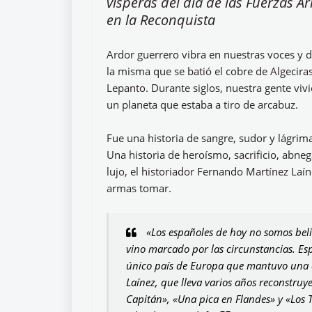
vísperas del día de las Fuerzas 
en la Reconquista
Ardor guerrero vibra en nuestras voces y d
la misma que se batió el cobre de Algecira
Lepanto. Durante siglos, nuestra gente vi
un planeta que estaba a tiro de arcabuz.
Fue una historia de sangre, sudor y lágrimas
Una historia de heroísmo, sacrificio, abneg
lujo, el historiador Fernando Martínez Laí
armas tomar.
«Los españoles de hoy no somos beli
vino marcado por las circunstancias. Esp
único país de Europa que mantuvo una c
Laínez, que lleva varios años reconstruy
Capitán», «Una pica en Flandes» y «Los T