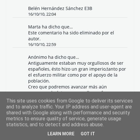
Belén Hernández Sánchez E3B
16/10/10, 22:04
Marta
ha dicho que…
Este comentario ha sido eliminado por el
autor.
16/10/10, 22:59
Anónimo ha dicho que…
Antiguamente estaban muy orgullosos de ser
españoles, ésto hizo un gran imperio,tanto por
el esfuerzo militar como por el apoyo de la
población.
Creo que podremos avanzar más aún
conservando éste gran orgullo y esfuerzo
militar, pero también avanzando mediante la
This site uses cookies from Google to deliver its services
investigación,el trabajo...
and to analyze traffic. Your IP address and user-agent are
La cultura e historia que hemos hecho con el
shared with Google along with performance and security
paso del tiempo no debe dejarse atrás sino
metrics to ensure quality of service, generate usage
que debemos conservarla.
statistics, and to detect and address abuse.
Pero no debemos olvidar que el esfuerzo y el
trabajo nos permitirá manternernos como un
LEARN MORE
GOT IT