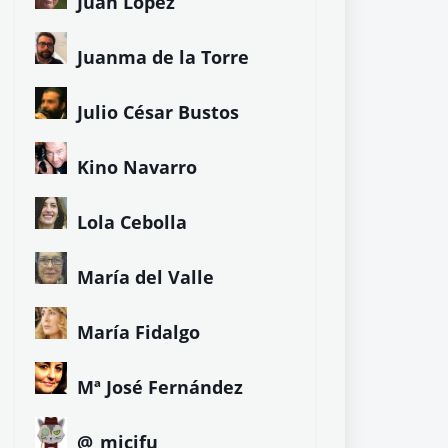
Juan López
Juanma de la Torre
Julio César Bustos
Kino Navarro
Lola Cebolla
María del Valle
María Fidalgo
Mª José Fernández
@_micifu_