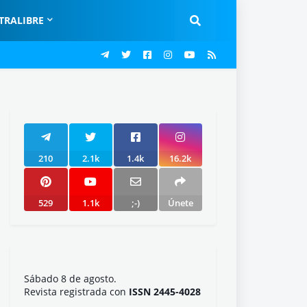
TRALIBRE
210
2.1k
1.4k
16.2k
529
1.1k
;-)
Únete
Sábado 8 de agosto.
Revista registrada con
ISSN 2445-4028