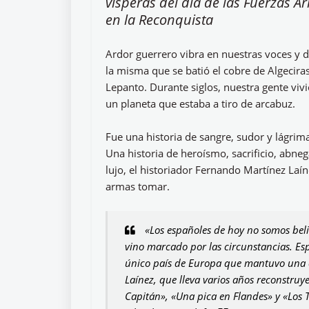
vísperas del día de las Fuerzas 
en la Reconquista
Ardor guerrero vibra en nuestras voces y d
la misma que se batió el cobre de Algecira
Lepanto. Durante siglos, nuestra gente vi
un planeta que estaba a tiro de arcabuz.
Fue una historia de sangre, sudor y lágrimas
Una historia de heroísmo, sacrificio, abneg
lujo, el historiador Fernando Martínez Laí
armas tomar.
«Los españoles de hoy no somos beli
vino marcado por las circunstancias. Esp
único país de Europa que mantuvo una c
Laínez, que lleva varios años reconstruy
Capitán», «Una pica en Flandes» y «Los T