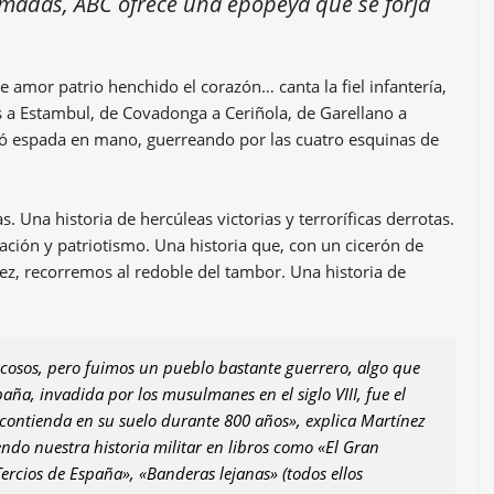
Armadas, ABC ofrece una epopeya que se forja
e amor patrio henchido el corazón… canta la fiel infantería,
s a Estambul, de Covadonga a Ceriñola, de Garellano a
vió espada en mano, guerreando por las cuatro esquinas de
. Una historia de hercúleas victorias y terroríficas derrotas.
ación y patriotismo. Una historia que, con un cicerón de
nez, recorremos al redoble del tambor. Una historia de
cosos, pero fuimos un pueblo bastante guerrero, algo que
aña, invadida por los musulmanes en el siglo VIII, fue el
ontienda en su suelo durante 800 años», explica Martínez
endo nuestra historia militar en libros como «El Gran
ercios de España», «Banderas lejanas» (todos ellos