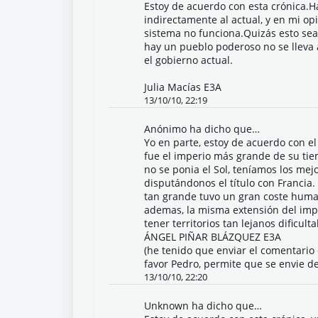
Estoy de acuerdo con esta crónica.H
indirectamente al actual, y en mi op
sistema no funciona.Quizás esto sea
hay un pueblo poderoso no se lleva 
el gobierno actual.
Julia Macías E3A
13/10/10, 22:19
Anónimo ha dicho que…
Yo en parte, estoy de acuerdo con el
fue el imperio más grande de su tie
no se ponia el Sol, teníamos los mej
disputándonos el título con Francia.
tan grande tuvo un gran coste huma
ademas, la misma extensión del impe
tener territorios tan lejanos dificul
ÁNGEL PIÑAR BLÁZQUEZ E3A
(he tenido que enviar el comentario
favor Pedro, permite que se envie de
13/10/10, 22:20
Unknown
ha dicho que…