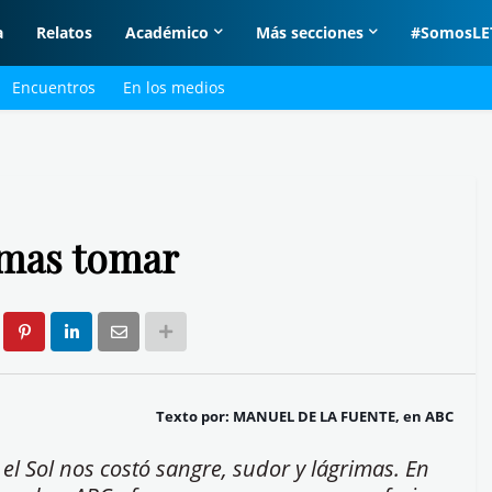
a
Relatos
Académico
Más secciones
#SomosLE
Encuentros
En los medios
rmas tomar
Texto por: MANUEL DE LA FUENTE, en ABC
l Sol nos costó sangre, sudor y lágrimas. En