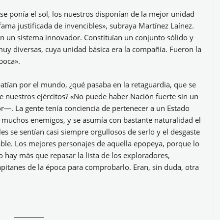
e ponía el sol, los nuestros disponían de la mejor unidad
fama justificada de invencibles», subraya Martínez Laínez.
en un sistema innovador. Constituían un conjunto sólido y
 muy diversas, cuya unidad básica era la compañía. Fueron la
poca».
atían por el mundo, ¿qué pasaba en la retaguardia, que se
e nuestros ejércitos? «No puede haber Nación fuerte sin un
or—. La gente tenía conciencia de pertenecer a un Estado
 muchos enemigos, y se asumía con bastante naturalidad el
es se sentían casi siempre orgullosos de serlo y el desgaste
able. Los mejores personajes de aquella epopeya, porque lo
No hay más que repasar la lista de los exploradores,
apitanes de la época para comprobarlo. Eran, sin duda, otra
__________