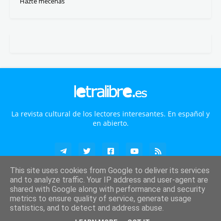
Macarena González Puente
Marcelo Gullo
Miguel Ángel Mudoy
PaKo Martí
Pablo Antivero Esper
Reyes Cáceres
Ruth Engelhardt
Silvia T.
Carmen Álvarez
David Guillem-Tatay
Isaac Parejo
Javi Marenas
Javier Calvo
José A. García
José Luis Barrajón
José Luis Montesinos
Lola García de la Cuesta
Lucas Garcete
Manuel Tamariz Martínez
Manuela Sancho Fariña
Mauricio Uribe López
Mercedes Pérez Campillo
Miguel Cornejo
Paula Pastor
Ruiz J. Párbole
Álvaro Ballesteros
Ángela Herrero
This site uses cookies from Google to deliver its services
and to analyze traffic. Your IP address and user-agent are
shared with Google along with performance and security
metrics to ensure quality of service, generate usage
AVISO
statistics, and to detect and address abuse.