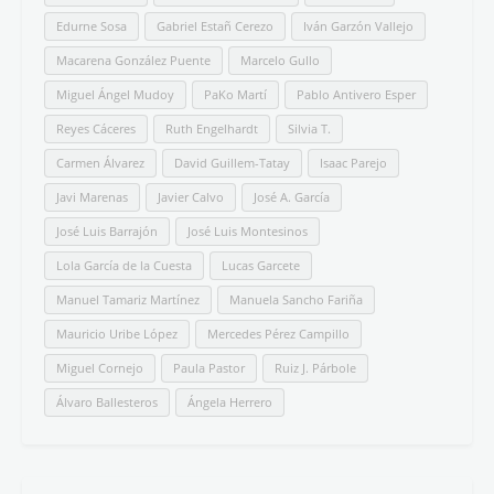
Aforismos
Arte
Certámenes
Comentario de texto literario
Comunicación
Entrevistas
Español para extranjeros
Estudio de la Lengua Española
Estudio de la Literatura
Filosofía
Fotografía
Generación del 98
Grupo del 27
Hispanismo
Historia
Humor
Libros
Mitos
Morfología
Narrativa breve
Noticias y eventos
Obras clásicas
Ortografía
Paisajes
Poesía
Política
Selectividad
Semblanzas
Semántica
Siglo de Oro
Sintaxis
Textos argumentativos
#SomosLETRALIBRE
Ezequiel Tena
Mª José Fernández
Kino Navarro