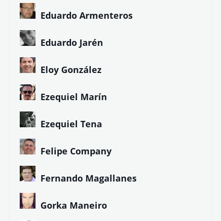
Colaboradores de LETRA LIBRE
Alberto G. Ibáñez
Ángela Herrero
Antonio Hermosa
Asun Blanco