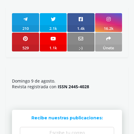
Blanco
¿Qué te ha parecido?
Publicar un comentario
Artículo anterior
Artículo siguiente
210
2.1k
1.4k
16.2k
529
1.1k
;-)
Únete