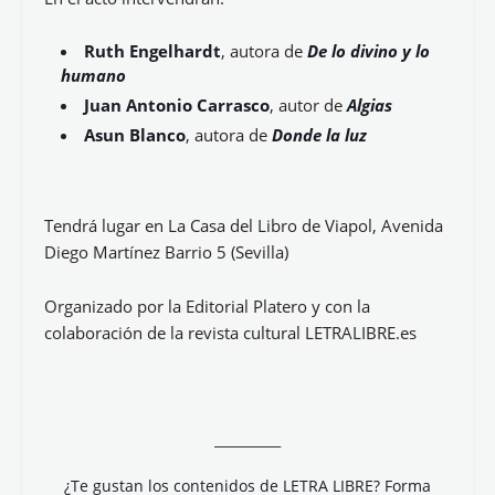
El lunes 21 de marzo de 2022 a las 19.00 h con
motivo de la celebración del Día Mundial de la
Poesía, tendrá lugar un recital poético presentado
por D.
Pedro Jaén Seijo
y con la colaboración
especial del guitarrista D.
Felipe Chaparro
.
En el acto intervendrán:
Ruth Engelhardt
, autora de
De lo divino y lo
humano
Juan Antonio Carrasco
, autor de
Algias
Asun Blanco
, autora de
Donde la luz