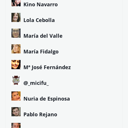
Eduardo Jarén
Eloy González
Ezequiel Marín
Ezequiel Tena
Felipe Company
Fernando Magallanes
Gorka Maneiro
Javier Parrado