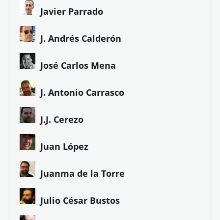
Bcaes
Bruno Echedo
Carmen Álvarez
Carmen Pita
C.R. Worth
Diana Álvarez
Diego de los Santos
Eduardo Armenteros