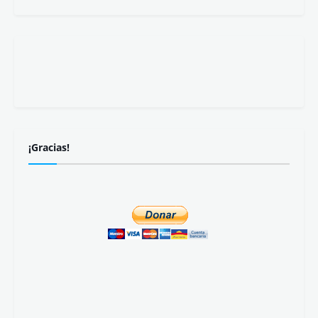
Domingo 9 de agosto.
Revista registrada con
ISSN 2445-4028
Recibe nuestras publicaciones:
Suscribirse