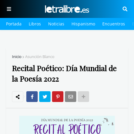
Portada
Libros
Noticias
Hispanismo
Encuentros
Inicio
Asunción Blanco