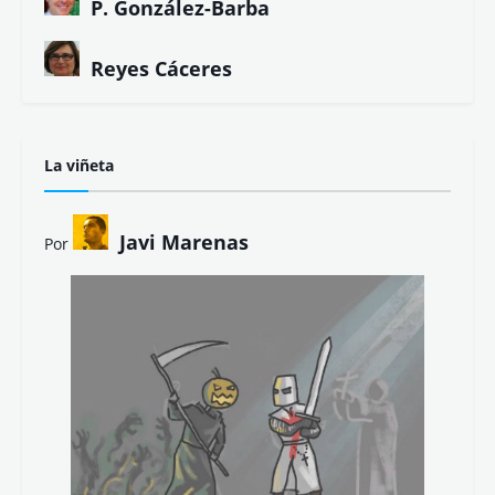
J. Andrés Calderón
José Carlos Mena
J. Antonio Carrasco
J.J. Cerezo
Juan López
Juanma de la Torre
Julio César Bustos
Kino Navarro