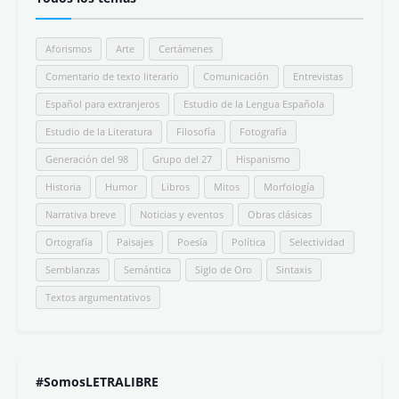
desmontan la Leyenda Negra
Don Miguel Ruiz: Los Cuatro Acuerdos
Libro Resumen
Comentarios
Beto Brom
Gusté leerte, Nurita. Destaco aquello de: //teng...
Beto Brom
Un paseo casi fantástico...sensación de calma y am...
Beto Brom
Interesantes tus apreciaciones. Shalom colega de l...