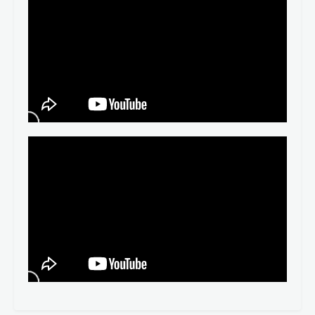
Morfología y sintaxis
Todos los contenidos
Apuntes completos
Oraciones por niveles