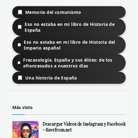
Teoría de la Literatura
Todos los temas
Autores
Anglosajones y germánicos
Franceses
Grecolatinos
Hispanos