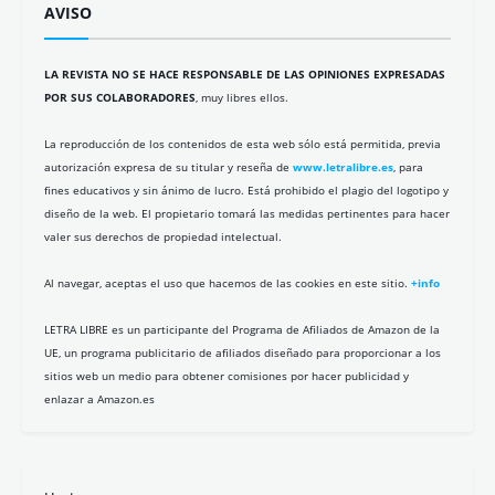
C.R. Worth
Juan Antonio Carrasco
Asunción Blanco
Pedro Jaén
Antonio Costa Gómez
Eloy González
Nuria de Espinosa
Antonio Hermosa Andújar
Julio César Bustos
Lola Cebolla
María del Valle
Felipe Company
Juanma de la Torre
Pablo Rejano
Juan López Giménez
Álvaro Camacho
Juan José Cerezo
Bruno Echedo
Eduardo Armenteros
María Fidalgo
Micifú
Bcaes
Diego de los Santos
Ezequiel Marín
José Carlos Mena
Diana Álvarez
Fernando Magallanes
July Borrero
Pedro González-Barba
Carmen Pita
Gorka Maneiro
Álvaro Acevedo-Merlano
Alberto G. Ibáñez
Carmen Celdrán
Eduardo Jarén
Javier Parrado
Jose Andrés Calderón
Daniel Groz
Edurne Sosa
Gabriel Estañ Cerezo
Iván Garzón Vallejo