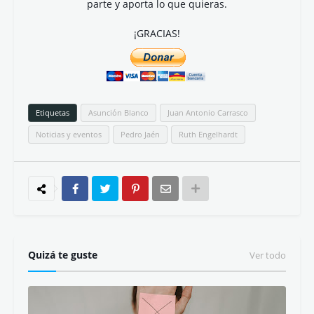
Tendrá lugar en La Casa del Libro de Viapol, Avenida
Diego Martínez Barrio 5 (Sevilla)
Organizado por la Editorial Platero y con la
colaboración de la revista cultural LETRALIBRE.es
__________
¿Te gustan los contenidos de LETRA LIBRE? Forma
parte y aporta lo que quieras.
¡GRACIAS!
Etiquetas
Asunción Blanco
Juan Antonio Carrasco
Noticias y eventos
Pedro Jaén
Ruth Engelhardt