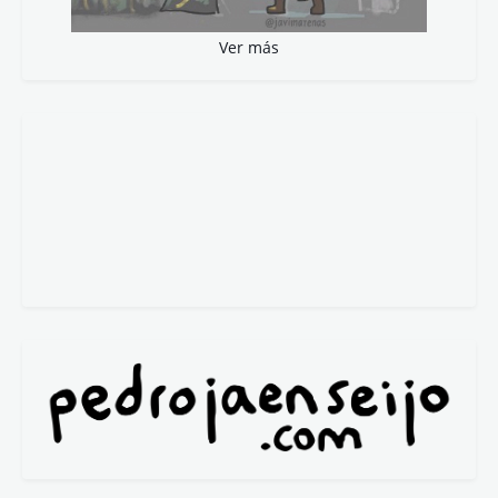
Lola Cebolla
María del Valle
María Fidalgo
Mª José Fernández
@_micifu_
Nuria de Espinosa
Pablo Rejano
P. González-Barba