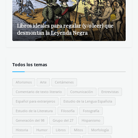
Libros ideales para regalar (y/o leer) que
desmontan la Leyenda Negra
Todos los temas
Aforismos
Arte
Certámenes
Comentario de texto literario
Comunicación
Entrevistas
Español para extranjeros
Estudio de la Lengua Española
Estudio de la Literatura
Filosofía
Fotografía
Generación del 98
Grupo del 27
Hispanismo
Historia
Humor
Libros
Mitos
Morfología