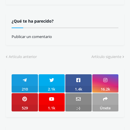
¿Qué te ha parecido?
Publicar un comentario
Artículo anterior
Artículo siguiente
210
2.1k
1.4k
16.2k
529
1.1k
;-)
Únete