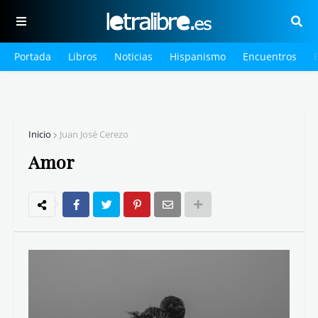
Portada
Libros
Noticias
Hispanismo
Encuentros
Inicio
Juan José Cerezo
Amor