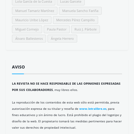
Lola García de la Cuesta
Lucas Garcete
Manuel Tamariz Martínez
Manuela Sancho Fariña
Mauricio Uribe López
Mercedes Pérez Campillo
Miguel Cornejo
Paula Pastor
Ruiz J. Párbole
Álvaro Ballesteros
Ángela Herrero
AVISO
LA REVISTA NO SE HACE RESPONSABLE DE LAS OPINIONES EXPRESADAS
POR SUS COLABORADORES
, muy libres ellos.
La reproducción de los contenidos de esta web sólo está permitida, previa
autorización expresa de su titular y reseña de
www.letralibre.es
, para
fines educativos y sin ánimo de lucro. Está prohibido el plagio del logotipo y
diseño de la web. El propietario tomará las medidas pertinentes para hacer
valer sus derechos de propiedad intelectual.