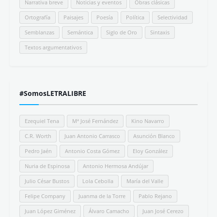
Narrativa breve
Noticias y eventos
Obras clásicas
Ortografía
Paisajes
Poesía
Política
Selectividad
Semblanzas
Semántica
Siglo de Oro
Sintaxis
Textos argumentativos
#SomosLETRALIBRE
Ezequiel Tena
Mª José Fernández
Kino Navarro
C.R. Worth
Juan Antonio Carrasco
Asunción Blanco
Pedro Jaén
Antonio Costa Gómez
Eloy González
Nuria de Espinosa
Antonio Hermosa Andújar
Julio César Bustos
Lola Cebolla
María del Valle
Felipe Company
Juanma de la Torre
Pablo Rejano
Juan López Giménez
Álvaro Camacho
Juan José Cerezo