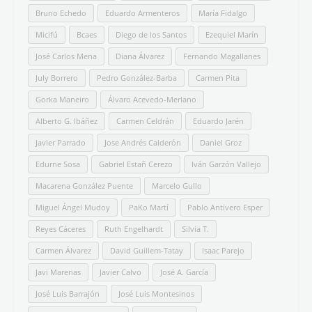
Bruno Echedo
Eduardo Armenteros
María Fidalgo
Micifú
Bcaes
Diego de los Santos
Ezequiel Marín
José Carlos Mena
Diana Álvarez
Fernando Magallanes
July Borrero
Pedro González-Barba
Carmen Pita
Gorka Maneiro
Álvaro Acevedo-Merlano
Alberto G. Ibáñez
Carmen Celdrán
Eduardo Jarén
Javier Parrado
Jose Andrés Calderón
Daniel Groz
Edurne Sosa
Gabriel Estañ Cerezo
Iván Garzón Vallejo
Macarena González Puente
Marcelo Gullo
Miguel Ángel Mudoy
PaKo Martí
Pablo Antivero Esper
Reyes Cáceres
Ruth Engelhardt
Silvia T.
Carmen Álvarez
David Guillem-Tatay
Isaac Parejo
Javi Marenas
Javier Calvo
José A. García
José Luis Barrajón
José Luis Montesinos