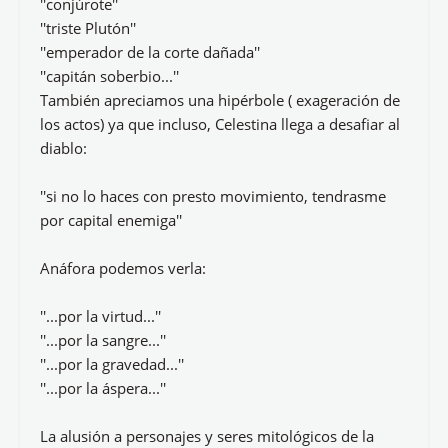
''conjúrote''
''triste Plutón''
''emperador de la corte dañada''
''capitán soberbio...''
También apreciamos una hipérbole ( exageración de
los actos) ya que incluso, Celestina llega a desafiar al
diablo:
''si no lo haces con presto movimiento, tendrasme
por capital enemiga''
Anáfora podemos verla:
''...por la virtud...''
''...por la sangre...''
''...por la gravedad...''
''...por la áspera...''
La alusión a personajes y seres mitológicos de la