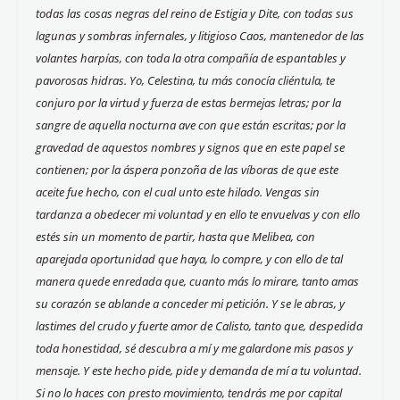
todas las cosas negras del reino de Estigia y Dite, con todas sus
lagunas y sombras infernales, y litigioso Caos, mantenedor de las
volantes harpías, con toda la otra compañía de espantables y
pavorosas hidras. Yo, Celestina, tu más conocía cliéntula, te
conjuro por la virtud y fuerza de estas bermejas letras; por la
sangre de aquella nocturna ave con que están escritas; por la
gravedad de aquestos nombres y signos que en este papel se
contienen; por la áspera ponzoña de las víboras de que este
aceite fue hecho, con el cual unto este hilado. Vengas sin
tardanza a obedecer mi voluntad y en ello te envuelvas y con ello
estés sin un momento de partir, hasta que Melibea, con
aparejada oportunidad que haya, lo compre, y con ello de tal
manera quede enredada que, cuanto más lo mirare, tanto amas
su corazón se ablande a conceder mi petición. Y se le abras, y
lastimes del crudo y fuerte amor de Calisto, tanto que, despedida
toda honestidad, sé descubra a mí y me galardone mis pasos y
mensaje. Y este hecho pide, pide y demanda de mí a tu voluntad.
Si no lo haces con presto movimiento, tendrás me por capital