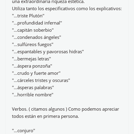
una extraordinaria riqueza estética.
Utiliza tanto los especificativos como los explicativos:
''...triste Plutón''
''...profundidad infernal''
''...capitán soberbio''
''...condenados ángeles''
''...sulfúreos fuegos''
''...espantables y pavorosas hidras''
''...bermejas letras''
''...áspera ponzoña''
''...crudo y fuerte amor''
''...cárceles tristes y oscuras''
''...ásperas palabras''
''...horrible nombre''
Verbos. ( citamos algunos ) Como podemos apreciar
todos están en primera persona.
''…conjuro''