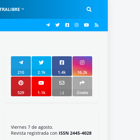
TRALIBRE
210
2.1k
1.4k
16.2k
529
1.1k
;-)
Únete
Viernes 7 de agosto.
Revista registrada con
ISSN 2445-4028