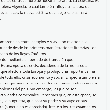
a de las obras cumbre de nuestra literatura: La Celestina. Es
lena vigencia, lo cual también influye en la obra de
uevas ideas, la nueva estética que luego se plasmará
.
mprendida entre los siglos V y XV. Con relación a la
xtiende desde las primeras manifestaciones literarias - de
nado de los Reyes Católicos.
ento mediante un periodo de transición que
 Es una época de crisis: decadencia de la monarquía,
te, que afectó a toda Europa y produjo una importantísima
e todo ello, crisis económica y social. Empeora también la
judíos, que aunque se convierten en masa al catolicismo, son
roblemas del país. Sin embargo, los judíos son
ctividades comerciales. Pensemos que, en esta época, se
al, la burguesía, que basa su poder y su auge en sus
ro (aunque no es apreciada), frente a los tres estamentos