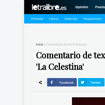
Opinión
Poesí
Portada
Libros
Noticias
Hispanismo
Inicio
Comentario de texto literario
Comentario de text
'La Celestina'
Facebook
Twitter