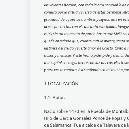
las volantes harpías, con toda la otra compañía de e
conjuro por la virtud y fuerza de estas bermejas letr
gravedad de aquestos nombres y signos que en este 
aceite fue hecho, con el cual unto este hilado. Venga
estés sin un momento de partir, hasta que Melibea,
quede enredada que, cuanto más lo mirare, tanto ama
lastimes del crudo y fuerte amor de Calisto, tanto 
pasos y mensaje. Y este hecho pide, pide y demanda 
por capital enemiga; heriré con luz tus cárceles tri
y otra vez te conjuro. Así confiando en mi mucho pod
1.LOCALIZACIÓN
1.1. Autor.
Nació sobre 1470 en la Puebla de Montalbán
Hijo de García González Ponce de Rojas y C
de Salamanca. Fue alcalde de Talavera de l