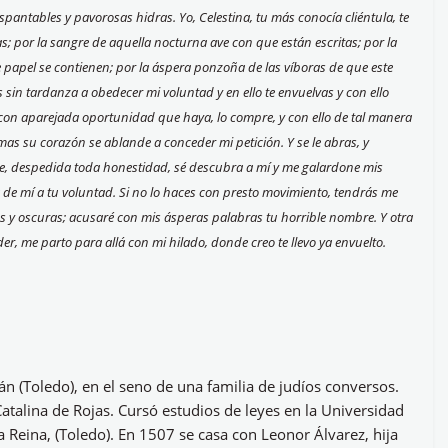
spantables y pavorosas hidras. Yo, Celestina, tu más conocía cliéntula, te
as; por la sangre de aquella nocturna ave con que están escritas; por la
papel se contienen; por la áspera ponzoña de las víboras de que este
s sin tardanza a obedecer mi voluntad y en ello te envuelvas y con ello
 con aparejada oportunidad que haya, lo compre, y con ello de tal manera
s su corazón se ablande a conceder mi petición. Y se le abras, y
que, despedida toda honestidad, sé descubra a mí y me galardone mis
de mí a tu voluntad. Si no lo haces con presto movimiento, tendrás me
stes y oscuras; acusaré con mis ásperas palabras tu horrible nombre. Y otra
er, me parto para allá con mi hilado, donde creo te llevo ya envuelto.
 (Toledo), en el seno de una familia de judíos conversos.
atalina de Rojas. Cursó estudios de leyes en la Universidad
a Reina, (Toledo). En 1507 se casa con Leonor Álvarez, hija