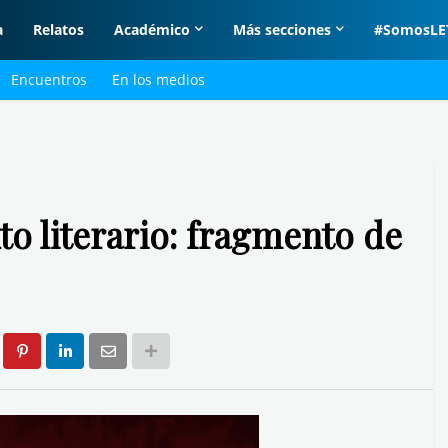
a
Relatos
Académico
Más secciones
#SomosLE
Encuentros
En los medios
o literario: fragmento de