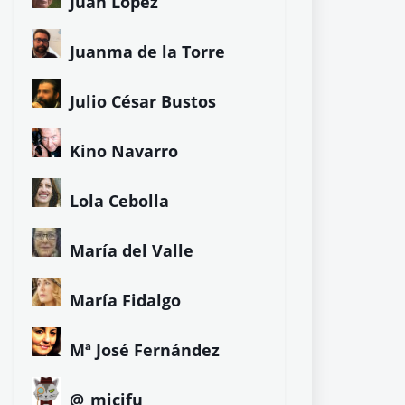
Juan López
Juanma de la Torre
Julio César Bustos
Kino Navarro
Lola Cebolla
María del Valle
María Fidalgo
Mª José Fernández
@_micifu_