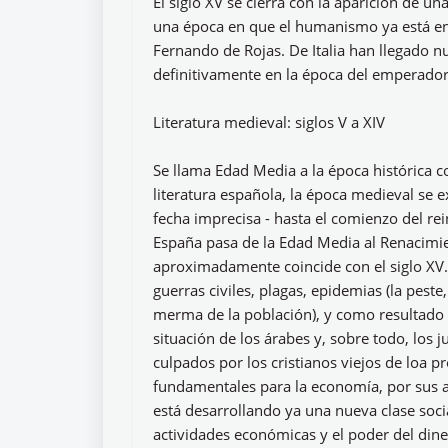
El siglo XV se cierra con la aparición de un
una época en que el humanismo ya está en p
Fernando de Rojas. De Italia han llegado n
definitivamente en la época del emperador
Literatura medieval: siglos V a XIV
Se llama Edad Media a la época histórica co
literatura española, la época medieval se e
fecha imprecisa - hasta el comienzo del rei
España pasa de la Edad Media al Renacimi
aproximadamente coincide con el siglo XV.
guerras civiles, plagas, epidemias (la pes
merma de la población), y como resultado d
situación de los árabes y, sobre todo, los 
culpados por los cristianos viejos de loa p
fundamentales para la economía, por sus a
está desarrollando ya una nueva clase soci
actividades económicas y el poder del dine