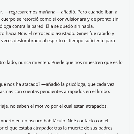
alir. —regresaremos mañana— añadió. Pero cuando iban a
u cuerpo se retorció como si convulsionara y de pronto sin
loga contra la pared. Ella se quedó sin habla,
zó hacia Noé. Él retrocedió asustado. Gines fue rápido y
 veces deslumbrado al espíritu el tiempo suficiente para
otro lado, nunca mienten. Puede que nos muestren qué es lo
qué nos ha atacado? —añadió la psicóloga, que cada vez
tasmas con cuentas pendientes atrapados en el limbo.
aje, no saben el motivo por el cual están atrapados.
n muerto en un oscuro habitáculo. Noé contacto con el
or el que estaba atrapado: tras la muerte de sus padres,