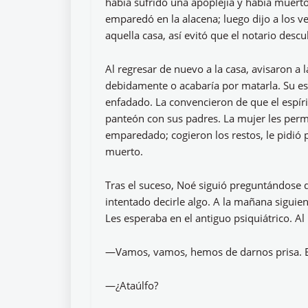
había sufrido una apoplejía y había muerto
emparedó en la alacena; luego dijo a los 
aquella casa, así evitó que el notario desc
Al regresar de nuevo a la casa, avisaron a 
debidamente o acabaría por matarla. Su e
enfadado. La convencieron de que el espíri
panteón con sus padres. La mujer les permi
emparedado; cogieron los restos, le pidió 
muerto.
Tras el suceso, Noé siguió preguntándose q
intentado decirle algo. A la mañana siguien
Les esperaba en el antiguo psiquiátrico. Al 
—Vamos, vamos, hemos de darnos prisa. El
—¿Ataúlfo?