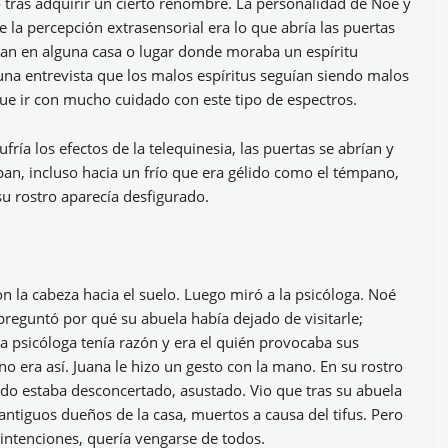
tras adquirir un cierto renombre. La personalidad de Noe y
 la percepción extrasensorial era lo que abría las puertas
ban en alguna casa o lugar donde moraba un espíritu
na entrevista que los malos espíritus seguían siendo malos
ue ir con mucho cuidado con este tipo de espectros.
ía los efectos de la telequinesia, las puertas se abrían y
ban, incluso hacia un frío que era gélido como el témpano,
 su rostro aparecía desfigurado.
n la cabeza hacia el suelo. Luego miró a la psicóloga. Noé
preguntó por qué su abuela había dejado de visitarle;
a psicóloga tenía razón y era el quién provocaba sus
 era así. Juana le hizo un gesto con la mano. En su rostro
o estaba desconcertado, asustado. Vio que tras su abuela
 antiguos dueños de la casa, muertos a causa del tifus. Pero
s intenciones, quería vengarse de todos.