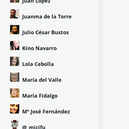
Juan López
Juanma de la Torre
Julio César Bustos
Kino Navarro
Lola Cebolla
María del Valle
María Fidalgo
Mª José Fernández
@_micifu_