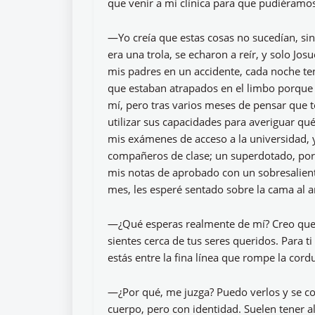
que venir a mi clínica para que pudiéramos
—Yo creía que estas cosas no sucedían, si
era una trola, se echaron a reír, y solo Jos
mis padres en un accidente, cada noche te
que estaban atrapados en el limbo porque t
mí, pero tras varios meses de pensar que t
utilizar sus capacidades para averiguar qu
mis exámenes de acceso a la universidad, y
compañeros de clase; un superdotado, por l
mis notas de aprobado con un sobresalien
mes, les esperé sentado sobre la cama al 
—¿Qué esperas realmente de mí? Creo que t
sientes cerca de tus seres queridos. Para t
estás entre la fina línea que rompe la cordu
—¿Por qué, me juzga? Puedo verlos y se c
cuerpo, pero con identidad. Suelen tener a