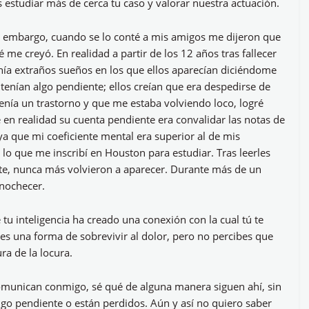
 estudiar más de cerca tu caso y valorar nuestra actuación.
n embargo, cuando se lo conté a mis amigos me dijeron que
ué me creyó. En realidad a partir de los 12 años tras fallecer
nía extraños sueños en los que ellos aparecían diciéndome
enían algo pendiente; ellos creían que era despedirse de
enía un trastorno y que me estaba volviendo loco, logré
é en realidad su cuenta pendiente era convalidar las notas de
a que mi coeficiente mental era superior al de mis
o que me inscribí en Houston para estudiar. Tras leerles
te, nunca más volvieron a aparecer. Durante más de un
anochecer.
u inteligencia ha creado una conexión con la cual tú te
i es una forma de sobrevivir al dolor, pero no percibes que
ra de la locura.
omunican conmigo, sé qué de alguna manera siguen ahí, sin
lgo pendiente o están perdidos. Aún y así no quiero saber