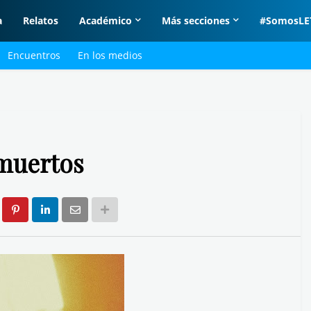
a
Relatos
Académico
Más secciones
#SomosLE
Encuentros
En los medios
muertos