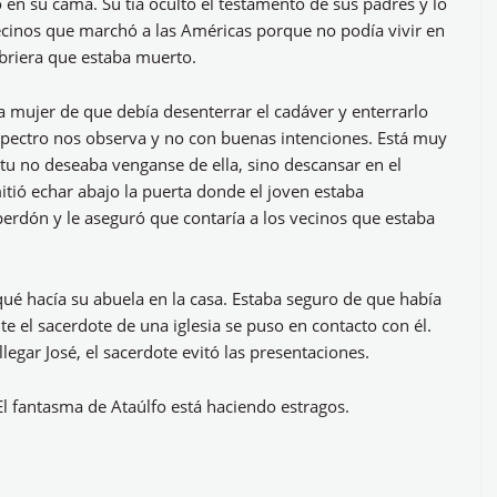
 en su cama. Su tía ocultó el testamento de sus padres y lo
vecinos que marchó a las Américas porque no podía vivir en
ubriera que estaba muerto.
la mujer de que debía desenterrar el cadáver y enterrarlo
spectro nos observa y no con buenas intenciones. Está muy
tu no deseaba venganse de ella, sino descansar en el
tió echar abajo la puerta donde el joven estaba
perdón y le aseguró que contaría a los vecinos que estaba
ué hacía su abuela en la casa. Estaba seguro de que había
te el sacerdote de una iglesia se puso en contacto con él.
llegar José, el sacerdote evitó las presentaciones.
 fantasma de Ataúlfo está haciendo estragos.