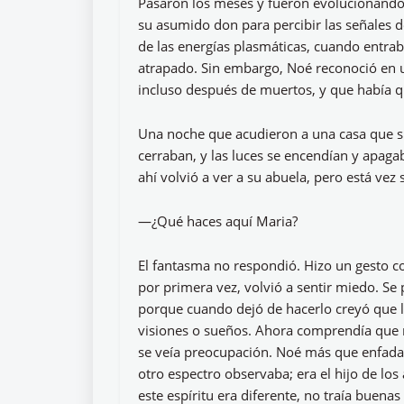
Pasaron los meses y fueron evolucionando 
su asumido don para percibir las señales de
de las energías plasmáticas, cuando entra
atrapado. Sin embargo, Noé reconoció en u
incluso después de muertos, y que había q
Una noche que acudieron a una casa que sufr
cerraban, y las luces se encendían y apaga
ahí volvió a ver a su abuela, pero está vez
—¿Qué haces aquí Maria?
El fantasma no respondió. Hizo un gesto co
por primera vez, volvió a sentir miedo. Se 
porque cuando dejó de hacerlo creyó que l
visiones o sueños. Ahora comprendía que no
se veía preocupación. Noé más que enfadad
otro espectro observaba; era el hijo de los
este espíritu era diferente, no traía buena