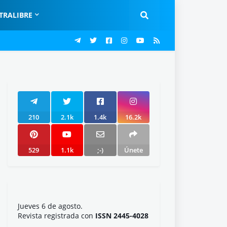
TRALIBRE
210
2.1k
1.4k
16.2k
529
1.1k
;-)
Únete
Jueves 6 de agosto.
Revista registrada con
ISSN 2445-4028