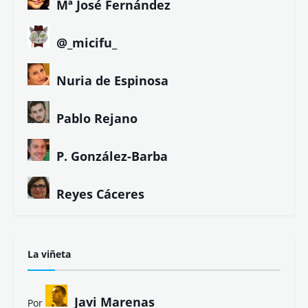
Mª José Fernández
@_micifu_
Nuria de Espinosa
Pablo Rejano
P. González-Barba
Reyes Cáceres
La viñeta
Javi Marenas
Por