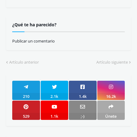
¿Qué te ha parecido?
Publicar un comentario
Artículo anterior
Artículo siguiente
210
2.1k
1.4k
16.2k
529
1.1k
;-)
Únete