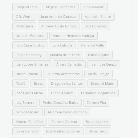
Ezequiel Tena
Mª José Fernández
Kino Navarro
C.R. Worth
Juan Antonio Carrasco
Asunción Blanco
Pedro Jaén
Antonio Costa Gómez
Eloy González
Nuria de Espinosa
Antonio Hermosa Andújar
Julio César Bustos
Lola Cebolla
María del Valle
Felipe Company
Juanma de la Torre
Pablo Rejano
Juan López Giménez
Álvaro Camacho
Juan José Cerezo
Bruno Echedo
Eduardo Armenteros
María Fidalgo
Micifú
Bcaes
Diego de los Santos
Ezequiel Marín
José Carlos Mena
Diana Álvarez
Fernando Magallanes
July Borrero
Pedro González-Barba
Carmen Pita
Gorka Maneiro
Álvaro Acevedo-Merlano
Alberto G. Ibáñez
Carmen Celdrán
Eduardo Jarén
Javier Parrado
Jose Andrés Calderón
Daniel Groz