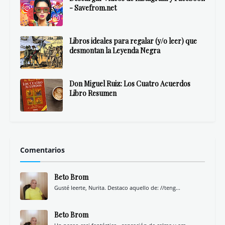
- Savefrom.net
Libros ideales para regalar (y/o leer) que
desmontan la Leyenda Negra
Don Miguel Ruiz: Los Cuatro Acuerdos
Libro Resumen
Comentarios
Beto Brom
Gusté leerte, Nurita. Destaco aquello de: //teng...
Beto Brom