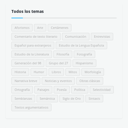
Todos los temas
Aforismos
Arte
Certámenes
Comentario de texto literario
Comunicación
Entrevistas
Español para extranjeros
Estudio de la Lengua Española
Estudio de la Literatura
Filosofía
Fotografía
Generación del 98
Grupo del 27
Hispanismo
Historia
Humor
Libros
Mitos
Morfología
Narrativa breve
Noticias y eventos
Obras clásicas
Ortografía
Paisajes
Poesía
Política
Selectividad
Semblanzas
Semántica
Siglo de Oro
Sintaxis
Textos argumentativos