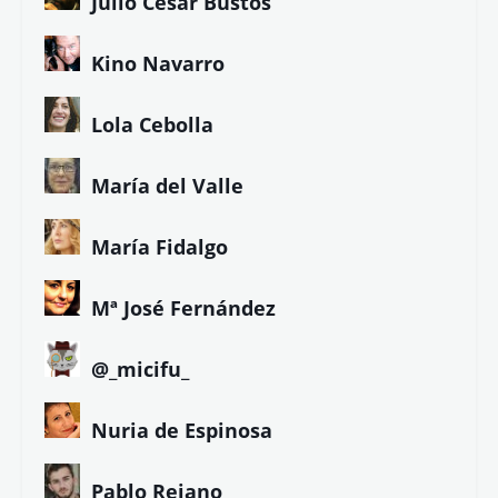
Julio César Bustos
Kino Navarro
Lola Cebolla
María del Valle
María Fidalgo
Mª José Fernández
@_micifu_
Nuria de Espinosa
Pablo Rejano