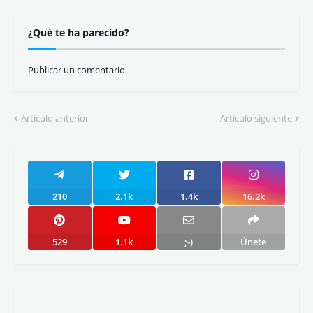
¿Qué te ha parecido?
Publicar un comentario
Artículo anterior
Artículo siguiente
210
2.1k
1.4k
16.2k
529
1.1k
;-)
Únete