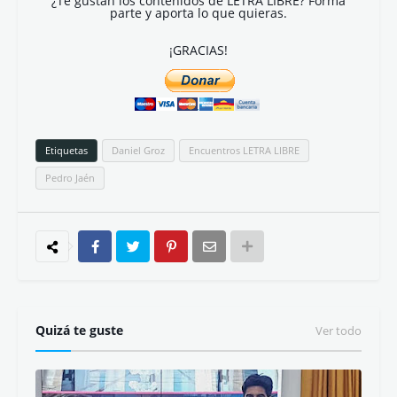
¿Te gustan los contenidos de LETRA LIBRE? Forma
parte y aporta lo que quieras.
¡GRACIAS!
Etiquetas
Daniel Groz
Encuentros LETRA LIBRE
Pedro Jaén
Quizá te guste
Ver todo