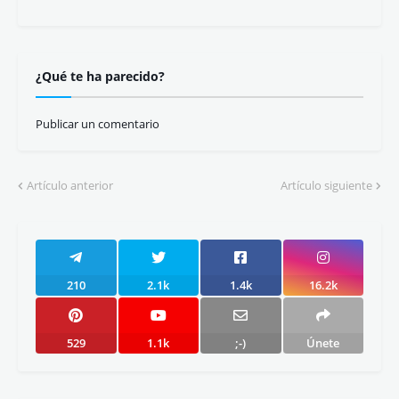
¿Qué te ha parecido?
Publicar un comentario
Artículo anterior
Artículo siguiente
210
2.1k
1.4k
16.2k
529
1.1k
;-)
Únete