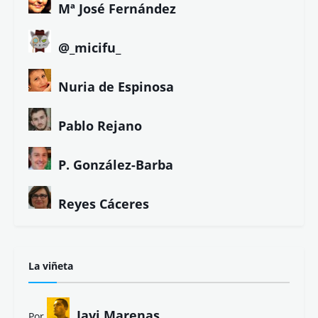
Mª José Fernández
@_micifu_
Nuria de Espinosa
Pablo Rejano
P. González-Barba
Reyes Cáceres
La viñeta
Javi Marenas
Por