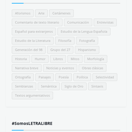
Aforismos
Arte
Certámenes
Comentario de texto literario
Comunicación
Entrevistas
Español para extranjeros
Estudio de la Lengua Española
Estudio de la Literatura
Filosofía
Fotografía
Generación del 98
Grupo del 27
Hispanismo
Historia
Humor
Libros
Mitos
Morfología
Narrativa breve
Noticias y eventos
Obras clásicas
Ortografía
Paisajes
Poesía
Política
Selectividad
Semblanzas
Semántica
Siglo de Oro
Sintaxis
Textos argumentativos
#SomosLETRALIBRE