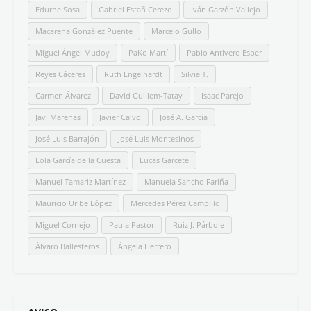
Edurne Sosa
Gabriel Estañ Cerezo
Iván Garzón Vallejo
Macarena González Puente
Marcelo Gullo
Miguel Ángel Mudoy
PaKo Martí
Pablo Antivero Esper
Reyes Cáceres
Ruth Engelhardt
Silvia T.
Carmen Álvarez
David Guillem-Tatay
Isaac Parejo
Javi Marenas
Javier Calvo
José A. García
José Luis Barrajón
José Luis Montesinos
Lola García de la Cuesta
Lucas Garcete
Manuel Tamariz Martínez
Manuela Sancho Fariña
Mauricio Uribe López
Mercedes Pérez Campillo
Miguel Cornejo
Paula Pastor
Ruiz J. Párbole
Álvaro Ballesteros
Ángela Herrero