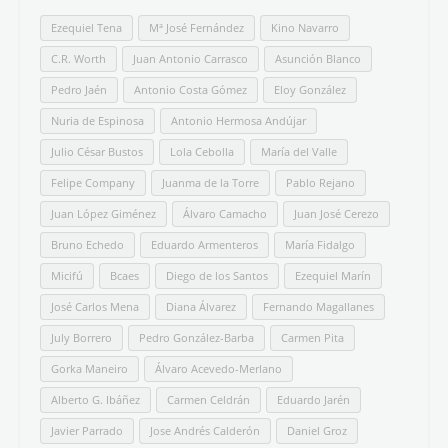
Ezequiel Tena
Mª José Fernández
Kino Navarro
C.R. Worth
Juan Antonio Carrasco
Asunción Blanco
Pedro Jaén
Antonio Costa Gómez
Eloy González
Nuria de Espinosa
Antonio Hermosa Andújar
Julio César Bustos
Lola Cebolla
María del Valle
Felipe Company
Juanma de la Torre
Pablo Rejano
Juan López Giménez
Álvaro Camacho
Juan José Cerezo
Bruno Echedo
Eduardo Armenteros
María Fidalgo
Micifú
Bcaes
Diego de los Santos
Ezequiel Marín
José Carlos Mena
Diana Álvarez
Fernando Magallanes
July Borrero
Pedro González-Barba
Carmen Pita
Gorka Maneiro
Álvaro Acevedo-Merlano
Alberto G. Ibáñez
Carmen Celdrán
Eduardo Jarén
Javier Parrado
Jose Andrés Calderón
Daniel Groz