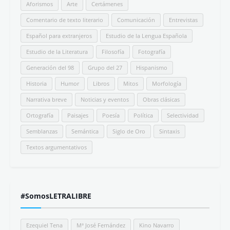
Aforismos
Arte
Certámenes
Comentario de texto literario
Comunicación
Entrevistas
Español para extranjeros
Estudio de la Lengua Española
Estudio de la Literatura
Filosofía
Fotografía
Generación del 98
Grupo del 27
Hispanismo
Historia
Humor
Libros
Mitos
Morfología
Narrativa breve
Noticias y eventos
Obras clásicas
Ortografía
Paisajes
Poesía
Política
Selectividad
Semblanzas
Semántica
Siglo de Oro
Sintaxis
Textos argumentativos
#SomosLETRALIBRE
Ezequiel Tena
Mª José Fernández
Kino Navarro