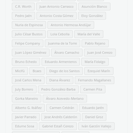
C.R. Worth
Juan Antonio Carrasco
Asunción Blanco
Pedro Jaén
Antonio Costa Gómez
Eloy González
Nuria de Espinosa
Antonio Hermosa Andújar
Julio César Bustos
Lola Cebolla
María del Valle
Felipe Company
Juanma de la Torre
Pablo Rejano
Juan López Giménez
Álvaro Camacho
Juan José Cerezo
Bruno Echedo
Eduardo Armenteros
María Fidalgo
Micifú
Bcaes
Diego de los Santos
Ezequiel Marín
José Carlos Mena
Diana Álvarez
Fernando Magallanes
July Borrero
Pedro González-Barba
Carmen Pita
Gorka Maneiro
Álvaro Acevedo-Merlano
Alberto G. Ibáñez
Carmen Celdrán
Eduardo Jarén
Javier Parrado
Jose Andrés Calderón
Daniel Groz
Edurne Sosa
Gabriel Estañ Cerezo
Iván Garzón Vallejo