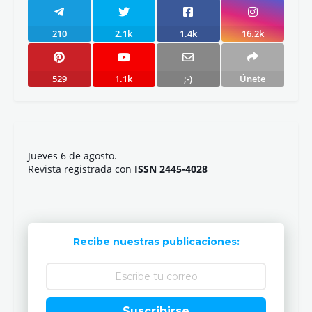
210
2.1k
1.4k
16.2k
529
1.1k
;-)
Únete
Jueves 6 de agosto.
Revista registrada con
ISSN 2445-4028
Recibe nuestras publicaciones:
Suscribirse