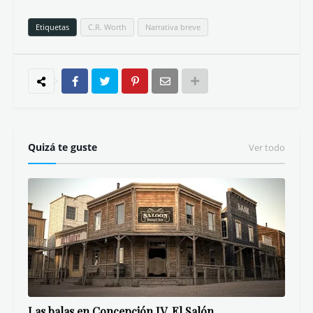
Etiquetas
C.R. Worth
Narrativa breve
Quizá te guste
Ver todo
Las balas en Concepción IV. El Salón