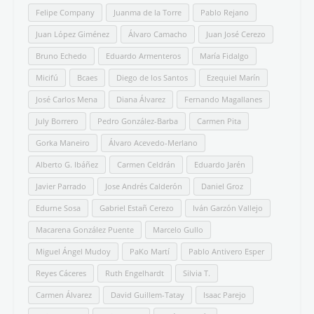
Felipe Company
Juanma de la Torre
Pablo Rejano
Juan López Giménez
Álvaro Camacho
Juan José Cerezo
Bruno Echedo
Eduardo Armenteros
María Fidalgo
Micifú
Bcaes
Diego de los Santos
Ezequiel Marín
José Carlos Mena
Diana Álvarez
Fernando Magallanes
July Borrero
Pedro González-Barba
Carmen Pita
Gorka Maneiro
Álvaro Acevedo-Merlano
Alberto G. Ibáñez
Carmen Celdrán
Eduardo Jarén
Javier Parrado
Jose Andrés Calderón
Daniel Groz
Edurne Sosa
Gabriel Estañ Cerezo
Iván Garzón Vallejo
Macarena González Puente
Marcelo Gullo
Miguel Ángel Mudoy
PaKo Martí
Pablo Antivero Esper
Reyes Cáceres
Ruth Engelhardt
Silvia T.
Carmen Álvarez
David Guillem-Tatay
Isaac Parejo