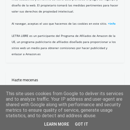
diseño de la web. El propietario tomará las medidas pertinentes para hacer
valer sus derechos de propiedad intelectual.
Al navegar, aceptas el uso que hacemos de las cookies en este sitio.
+info
LETRA LIBRE es un participante del Programa de Afiliados de Amazon de la
UE, un programa publicitario de afiliados diseñado para proporcionar a los
sitios web un medio para obtener comisiones por hacer publicidad y
enlazar a Amazon.es
Hazte mecenas
This site uses cookies from Google to deliver its services
and to analyze traffic. Your IP address and user-agent are
shared with Google along with performance and security
metrics to ensure quality of service, generate usage
statistics, and to detect and address abuse.
LEARN MORE
GOT IT