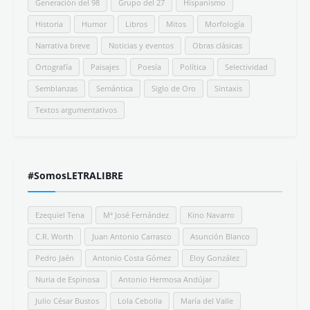
Generación del 98
Grupo del 27
Hispanismo
Historia
Humor
Libros
Mitos
Morfología
Narrativa breve
Noticias y eventos
Obras clásicas
Ortografía
Paisajes
Poesía
Política
Selectividad
Semblanzas
Semántica
Siglo de Oro
Sintaxis
Textos argumentativos
#SomosLETRALIBRE
Ezequiel Tena
Mª José Fernández
Kino Navarro
C.R. Worth
Juan Antonio Carrasco
Asunción Blanco
Pedro Jaén
Antonio Costa Gómez
Eloy González
Nuria de Espinosa
Antonio Hermosa Andújar
Julio César Bustos
Lola Cebolla
María del Valle