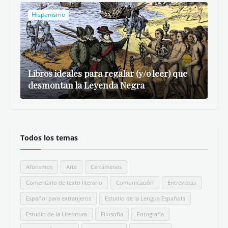
Hispanismo
Libros ideales para regalar (y/o leer) que
desmontan la Leyenda Negra
Todos los temas
Aforismos
Arte
Certámenes
Comentario de texto literario
Comunicación
Entrevistas
Español para extranjeros
Estudio de la Lengua Española
Estudio de la Literatura
Filosofía
Fotografía