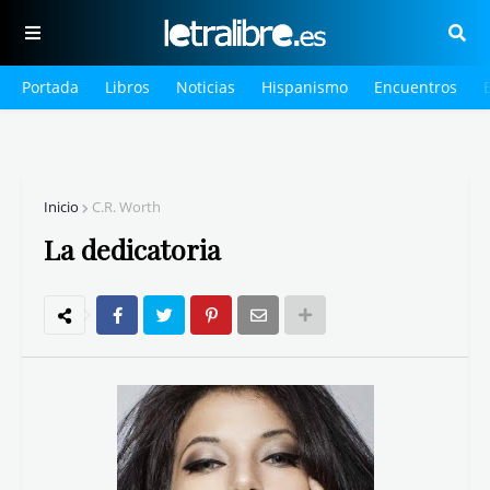
Portada
Libros
Noticias
Hispanismo
Encuentros
Inicio
C.R. Worth
La dedicatoria