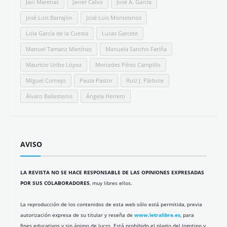
Javi Marenas
Javier Calvo
José A. García
José Luis Barrajón
José Luis Montesinos
Lola García de la Cuesta
Lucas Garcete
Manuel Tamariz Martínez
Manuela Sancho Fariña
Mauricio Uribe López
Mercedes Pérez Campillo
Miguel Cornejo
Paula Pastor
Ruiz J. Párbole
Álvaro Ballesteros
Ángela Herrero
AVISO
LA REVISTA NO SE HACE RESPONSABLE DE LAS OPINIONES EXPRESADAS
POR SUS COLABORADORES
, muy libres ellos.
La reproducción de los contenidos de esta web sólo está permitida, previa
autorización expresa de su titular y reseña de
www.letralibre.es
, para
fines educativos y sin ánimo de lucro. Está prohibido el plagio del logotipo y