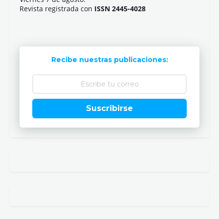
¿Qué te ha parecido?
Publicar un comentario
Artículo anterior
Artículo siguiente
210
2.1k
1.4k
16.2k
529
1.1k
;-)
Únete