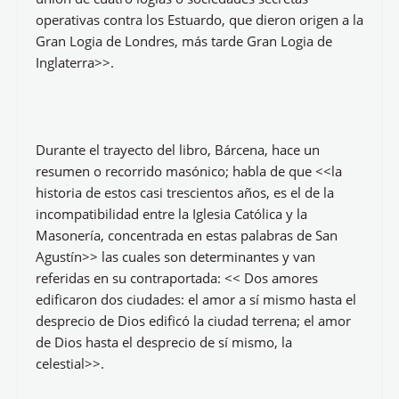
Alberto Bárcena (convertido en el mejor masonólogo
del país (en la imagen), además de haber escrito
Iglesia y Masonería
, es autor de:
La redención de penas
en el Valle de los Caídos
(2012);
La guerra de la Vendée:
una cruzada en la revolución
(2014);
Los presos del
Valle de los Caídos
(2015);
Iglesia y masonería: las dos
ciudades
(2016);
La pérdida de España. Tomo I: De la
Hispania Romana al reinado de Alfonso XIII
(2019);
La
pérdida de España. Tomo II: De la II República a
nuestros días
(2020).
Como anticipé en
Iglesia y Masonería: las dos
ciudades
, llevará, al autor, a un riguroso estudio
sobre sus inicios hasta nuestros días. En su
contraportada hace referencia a que, la Masonería,
<<nació el 24 de junio de 1717 en una taberna