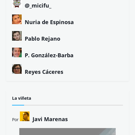
Eduardo Jarén
Eloy González
Ezequiel Marín
Ezequiel Tena
Felipe Company
Fernando Magallanes
Gorka Maneiro
Javier Parrado