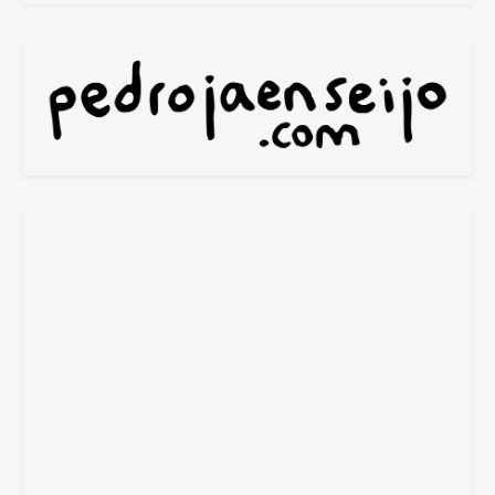
Lola Cebolla
María del Valle
María Fidalgo
Mª José Fernández
@_micifu_
Nuria de Espinosa
Pablo Rejano
P. González-Barba
Reyes Cáceres