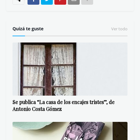
forma u otra determinada, por ejemplo: marcar un
Nuevo Orden Mundial (proyecto NOM) ya que,
detrás de los estados, de la economía, la política,
organizaciones como la ONU, UNESCO, etc., también
está:
Iglesia y Masonería: Las dos ciudades
.
__________
¿Te gustan los contenidos de LETRA LIBRE? Forma
parte y aporta lo que quieras.
¡GRACIAS!
Etiquetas
Libros
Mª José Fernández