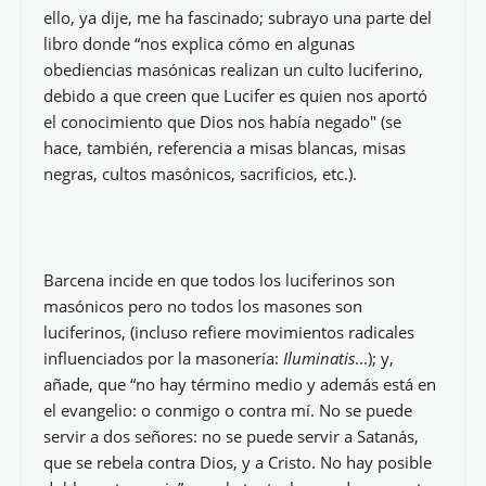
páginas de masones... he comprobado que pasamos
por alto e incluso llegamos a olvidar que “la
masonería es un poder enorme; actualmente está en
la banca, en la prensa y en la política”(Ricardo de la
Cierva), ya que, esta organización ha influido y sigue
moviendo los hilos del destino mundial, un ejemplo
de tantos: “ Unos años antes de 1998, 1.400 jueces
ingleses habían admitido su pertenencia a la
Masonería"; aunque, según Bárcena, la mayoría
velada; pues, ni los propios masones saben la
dimensión de los intereses de la logia, la que tan solo
un 5% de ellos tiene el conocimiento, por ser tan
secreta.
Los documentos coinciden en que existen masones
de todo tipo: anarquistas, comunistas, socialistas, del
PP, etc., se supone, –aquí me voy al principio– que