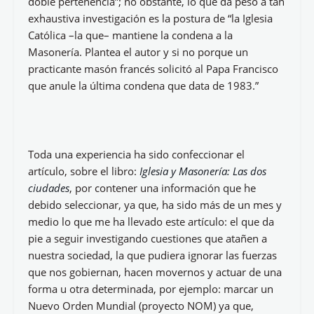
con algún fin concreto, por ser una red mundial
(Bárcena la denomina, en su libro, como secta). Todo
ello, ya dije, me ha fascinado; subrayo una parte del
libro donde “nos explica cómo en algunas
obediencias masónicas realizan un culto luciferino,
debido a que creen que Lucifer es quien nos aportó
el conocimiento que Dios nos había negado" (se
hace, también, referencia a misas blancas, misas
negras, cultos masónicos, sacrificios, etc.).
Barcena incide en que todos los luciferinos son
masónicos pero no todos los masones son
luciferinos, (incluso refiere movimientos radicales
influenciados por la masonería:
Iluminatis
...); y,
añade, que “no hay término medio y además está en
el evangelio: o conmigo o contra mí. No se puede