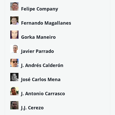
Colaboradores de LETRA LIBRE
Alberto G. Ibáñez
Ángela Herrero
Antonio Hermosa
Asun Blanco