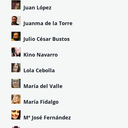
Bcaes
Bruno Echedo
Carmen Álvarez
Carmen Pita
C.R. Worth
Diana Álvarez
Diego de los Santos
Eduardo Armenteros