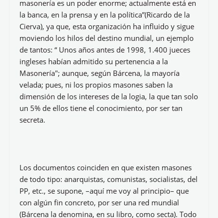
redes: charlas sobre este tema, entrevistas a Bárcena,
páginas de Masonería; personajes que han
pertenecido o pertenecen a dicha logia... (banqueros,
políticos, monarcas; incluso algunos Jesuitas, etc.).
Bárcena “mantiene la tesis que la Masonería cuenta
con el soporte de corporaciones internacionales
como la ONU y otros que son pocos diáfanos como
el Club Bilderberg (foro político y económico de más
alto nivel). Plantea además que pretenden lograr un
objetivo final
–la destrucción de la familia–
.”
Ante la detallada documentación: acontecimientos
históricos, fechas y referencias de todo tipo, me ha
podido la curiosidad –por considerarla, Bárcena,
como la lucha del bien y del mal (en
Iglesia y
Masonería: Las dos ciudades
)–; luego, aparte de seguir
indagando, sopesando comentarios y visitando