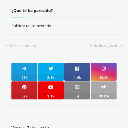
Reseña de "La Segunda"
Blon reconstruye 30 cuentos tradicionales en
"Colorín colorado"