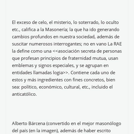
Estamos ante uno de los mayores expertos en
Masonería, por trabajar en un tema que utiliza claves
que sólo se desvelan ante sus miembros; no
obstante, se irán descubriendo, en la medida que
vayan adquiriendo experiencia masónica o
responsabilidades, ya que éstos irán subiendo de
grado y entendiendo el puesto que se ocupa (el
primero o grado menor, corresponde al Aprendiz; el
último o mayor, lo ocupa el grado 33, corresponde a
Soberano Gan Inspector General).