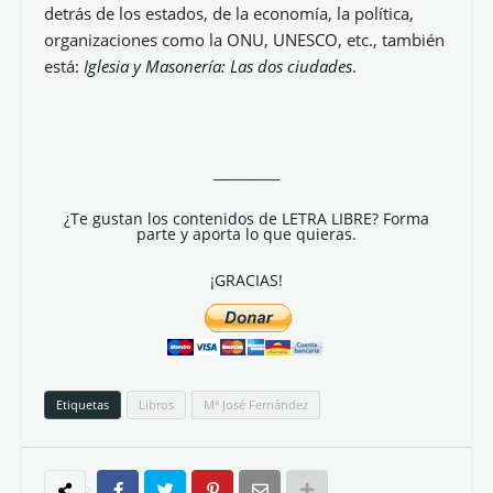
servir a dos señores: no se puede servir a Satanás,
que se rebela contra Dios, y a Cristo. No hay posible
doble pertenencia”; no obstante, lo que da peso a tan
exhaustiva investigación es la postura de “la Iglesia
Católica –la que– mantiene la condena a la
Masonería. Plantea el autor y si no porque un
practicante masón francés solicitó al Papa Francisco
que anule la última condena que data de 1983.”
Toda una experiencia ha sido confeccionar el
artículo, sobre el libro:
Iglesia y Masonería: Las dos
ciudades
, por contener una información que he
debido seleccionar, ya que, ha sido más de un mes y
medio lo que me ha llevado este artículo: el que da
pie a seguir investigando cuestiones que atañen a
nuestra sociedad, la que pudiera ignorar las fuerzas
que nos gobiernan, hacen movernos y actuar de una