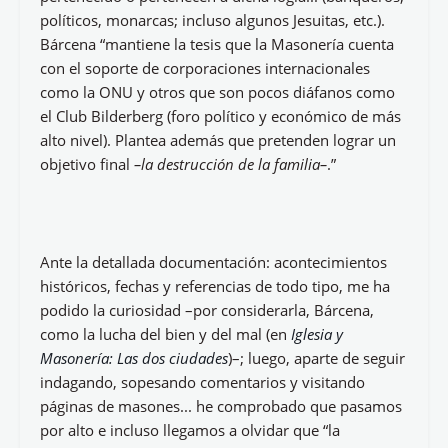
celestial>>.
Para destacar el interés que suscita
Iglesia y
Masonería: las dos ciudades
, Bárcena comenta una
parte, del libro, en la que se hace referencia a una
conversación que tuvo con un familiar de un masón
del mayor grado, dentro de esa creencia: el grado 33,
el que parece que pretendía iniciarle, cuando le
hablaba acerca de los rituales, diciendo:
<<‘Esta parte
ya me la sé, Lucifer es quien trae la sabiduría al
hombre en el paraíso y Dios es quien expulsa a los
dos’>>
.
Tema apasionante éste... ya que circulan por las