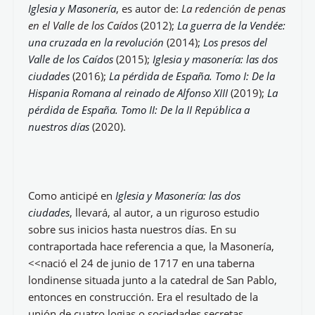
El exceso de celo, el misterio, lo soterrado, lo oculto
etc., califica a la Masonería; la que ha ido generando
cambios profundos en nuestra sociedad, además de
suscitar numerosos interrogantes; no en vano La RAE
la define como una <<asociación secreta de personas
que profesan principios de fraternidad mutua, usan
emblemas y signos especiales, y se agrupan en
entidades llamadas logia>>. Contiene cada uno de
estos y más ingredientes con fines concretos, bien
sea: político, económico, cultural, etc., incluido el
anticatólico.