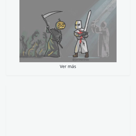
J. Andrés Calderón
José Carlos Mena
J. Antonio Carrasco
J.J. Cerezo
Juan López
Juanma de la Torre
Julio César Bustos
Kino Navarro