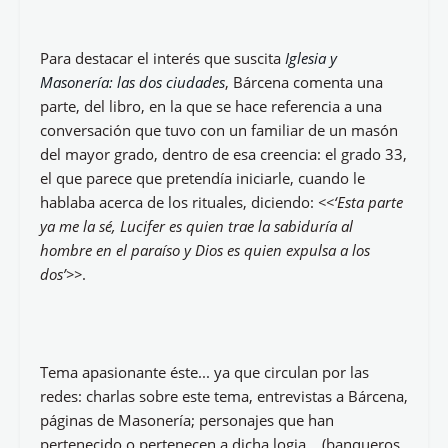
londinense situada junto a la catedral de San Pablo,
entonces en construcción. Era el resultado de la
unión de cuatro logias o sociedades secretas
operativas contra los Estuardo, que dieron origen a la
Gran Logia de Londres, más tarde Gran Logia de
Inglaterra>>.
Durante el trayecto del libro, Bárcena, hace un
resumen o recorrido masónico; habla de que <<la
historia de estos casi trescientos años, es el de la
incompatibilidad entre la Iglesia Católica y la
Masonería, concentrada en estas palabras de San
Agustín>> las cuales son determinantes y van
referidas en su contraportada: << Dos amores
edificaron dos ciudades: el amor a sí mismo hasta el
desprecio de Dios edificó la ciudad terrena; el amor
de Dios hasta el desprecio de sí mismo, la