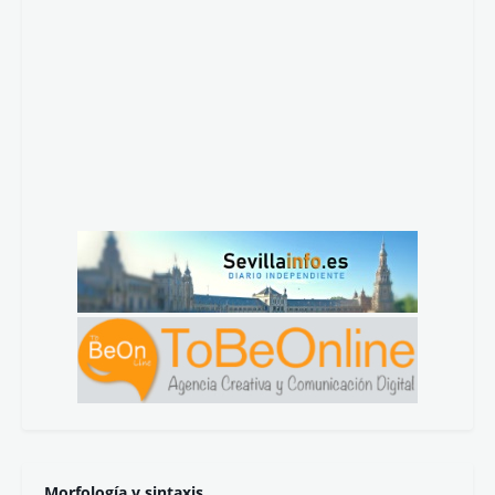
La viñeta
Javi Marenas
Por
Ver más