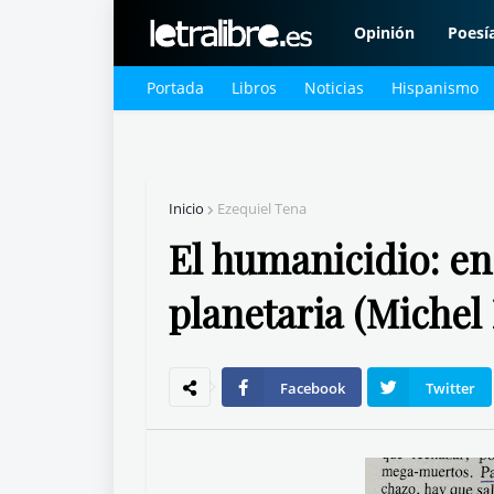
Opinión
Poesí
Portada
Libros
Noticias
Hispanismo
Inicio
Ezequiel Tena
El humanicidio: e
planetaria (Michel 
Facebook
Twitter