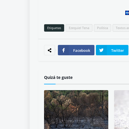
Etiquetas
Ezequiel Tena
Política
Textos a
Facebook
Twitter
Quizá te guste