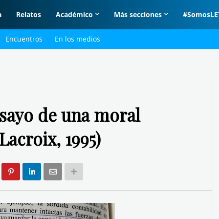
a
Relatos
Académico
Más secciones
#SomosLE
Encuentros
En los medios
nsayo de una moral
Lacroix, 1995)