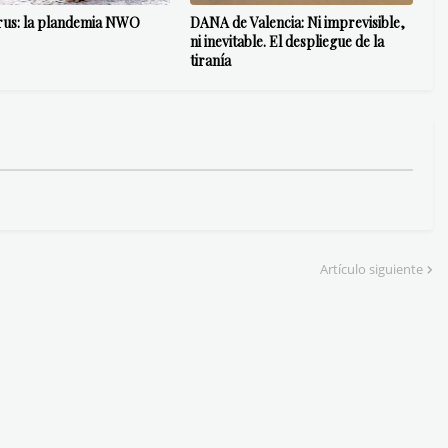
rus: la plandemia NWO
DANA de Valencia: Ni imprevisible,
ni inevitable. El despliegue de la
tiranía
Artículo siguiente