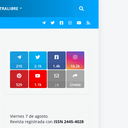
TRALIBRE
210
2.1k
1.4k
16.2k
529
1.1k
;-)
Únete
Viernes 7 de agosto.
Revista registrada con
ISSN 2445-4028