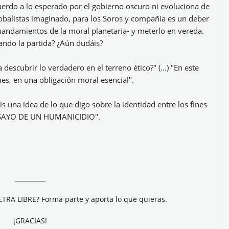
rdo a lo esperado por el gobierno oscuro ni evoluciona de
obalistas imaginado, para los Soros y compañía es un deber
s mandamientos de la moral planetaria- y meterlo en vereda.
nando la partida? ¿Aún dudáis?
escubrir lo verdadero en el terreno ético?" (...) "En este
pues, en una obligación moral esencial".
s una idea de lo que digo sobre la identidad entre los fines
ENSAYO DE UN HUMANICIDIO".
__________
ETRA LIBRE? Forma parte y aporta lo que quieras.
¡GRACIAS!