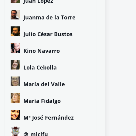
Juan López
Juanma de la Torre
Julio César Bustos
Kino Navarro
Lola Cebolla
María del Valle
María Fidalgo
Mª José Fernández
@_micifu_