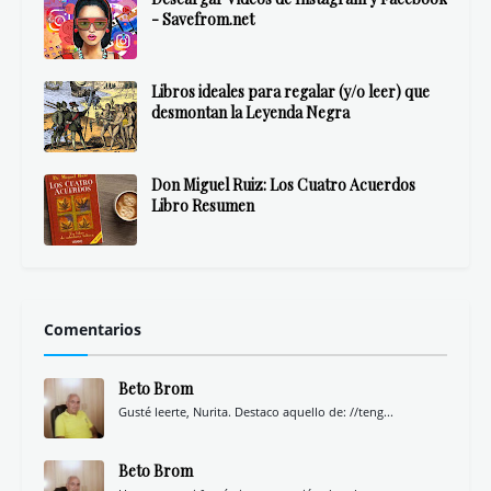
- Savefrom.net
Libros ideales para regalar (y/o leer) que
desmontan la Leyenda Negra
Don Miguel Ruiz: Los Cuatro Acuerdos
Libro Resumen
Comentarios
Beto Brom
Gusté leerte, Nurita. Destaco aquello de: //teng...
Beto Brom