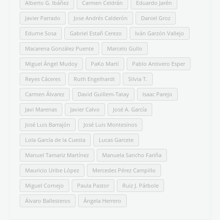
Alberto G. Ibáñez
Carmen Celdrán
Eduardo Jarén
Javier Parrado
Jose Andrés Calderón
Daniel Groz
Edurne Sosa
Gabriel Estañ Cerezo
Iván Garzón Vallejo
Macarena González Puente
Marcelo Gullo
Miguel Ángel Mudoy
PaKo Martí
Pablo Antivero Esper
Reyes Cáceres
Ruth Engelhardt
Silvia T.
Carmen Álvarez
David Guillem-Tatay
Isaac Parejo
Javi Marenas
Javier Calvo
José A. García
José Luis Barrajón
José Luis Montesinos
Lola García de la Cuesta
Lucas Garcete
Manuel Tamariz Martínez
Manuela Sancho Fariña
Mauricio Uribe López
Mercedes Pérez Campillo
Miguel Cornejo
Paula Pastor
Ruiz J. Párbole
Álvaro Ballesteros
Ángela Herrero