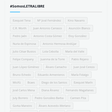
#SomosLETRALIBRE
Ezequiel Tena
Mª José Fernández
Kino Navarro
C.R. Worth
Juan Antonio Carrasco
Asunción Blanco
Pedro Jaén
Antonio Costa Gómez
Eloy González
Nuria de Espinosa
Antonio Hermosa Andújar
Julio César Bustos
Lola Cebolla
María del Valle
Felipe Company
Juanma de la Torre
Pablo Rejano
Juan López Giménez
Álvaro Camacho
Juan José Cerezo
Bruno Echedo
Eduardo Armenteros
María Fidalgo
Micifú
Bcaes
Diego de los Santos
Ezequiel Marín
José Carlos Mena
Diana Álvarez
Fernando Magallanes
July Borrero
Pedro González-Barba
Carmen Pita
Gorka Maneiro
Álvaro Acevedo-Merlano