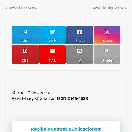
Artículo anterior
Artículo siguiente
210
2.1k
1.4k
16.2k
529
1.1k
;-)
Únete
Viernes 7 de agosto.
Revista registrada con
ISSN 2445-4028
Recibe nuestras publicaciones: