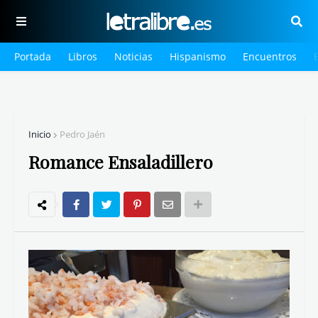
Portada
Libros
Noticias
Hispanismo
Encuentros
Inicio
Pedro Jaén
Romance Ensaladillero