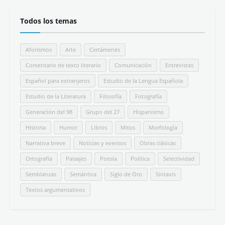
Todos los temas
Aforismos
Arte
Certámenes
Comentario de texto literario
Comunicación
Entrevistas
Español para extranjeros
Estudio de la Lengua Española
Estudio de la Literatura
Filosofía
Fotografía
Generación del 98
Grupo del 27
Hispanismo
Historia
Humor
Libros
Mitos
Morfología
Narrativa breve
Noticias y eventos
Obras clásicas
Ortografía
Paisajes
Poesía
Política
Selectividad
Semblanzas
Semántica
Siglo de Oro
Sintaxis
Textos argumentativos