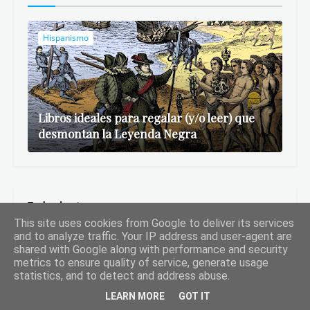
Hispanismo
Libros ideales para regalar (y/o leer) que
desmontan la Leyenda Negra
Todos los temas
This site uses cookies from Google to deliver its services
and to analyze traffic. Your IP address and user-agent are
Aforismos
Arte
Certámenes
shared with Google along with performance and security
metrics to ensure quality of service, generate usage
Comentario de texto literario
Comunicación
Entrevistas
statistics, and to detect and address abuse.
Español para extranjeros
Estudio de la Lengua Española
LEARN MORE
GOT IT
Estudio de la Literatura
Filosofía
Fotografía