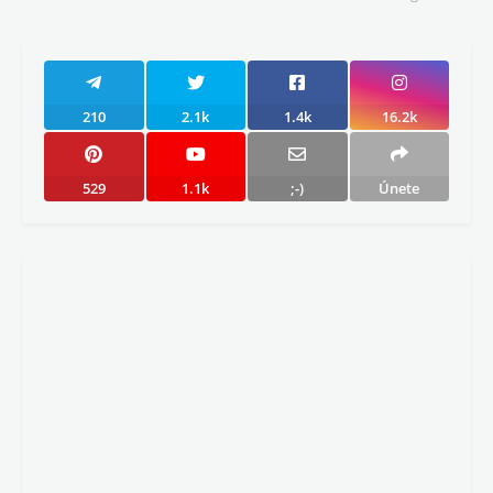
210
2.1k
1.4k
16.2k
529
1.1k
;-)
Únete