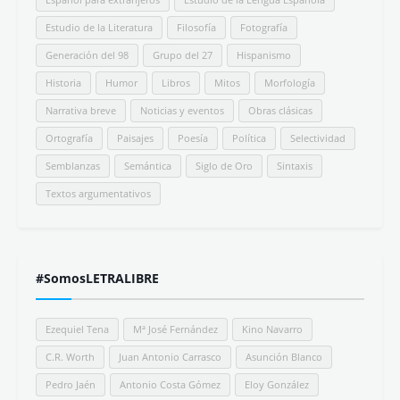
Estudio de la Literatura
Filosofía
Fotografía
Generación del 98
Grupo del 27
Hispanismo
Historia
Humor
Libros
Mitos
Morfología
Narrativa breve
Noticias y eventos
Obras clásicas
Ortografía
Paisajes
Poesía
Política
Selectividad
Semblanzas
Semántica
Siglo de Oro
Sintaxis
Textos argumentativos
#SomosLETRALIBRE
Ezequiel Tena
Mª José Fernández
Kino Navarro
C.R. Worth
Juan Antonio Carrasco
Asunción Blanco
Pedro Jaén
Antonio Costa Gómez
Eloy González