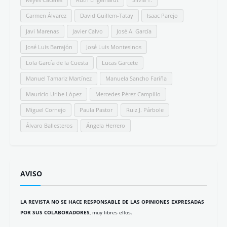
Carmen Álvarez
David Guillem-Tatay
Isaac Parejo
Javi Marenas
Javier Calvo
José A. García
José Luis Barrajón
José Luis Montesinos
Lola García de la Cuesta
Lucas Garcete
Manuel Tamariz Martínez
Manuela Sancho Fariña
Mauricio Uribe López
Mercedes Pérez Campillo
Miguel Cornejo
Paula Pastor
Ruiz J. Párbole
Álvaro Ballesteros
Ángela Herrero
AVISO
LA REVISTA NO SE HACE RESPONSABLE DE LAS OPINIONES EXPRESADAS
POR SUS COLABORADORES
, muy libres ellos.