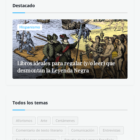
Destacado
Hispanismo
Libros ideales para regalar (y/o leer) que
desmontan la Leyenda Negra
Todos los temas
Aforismos
Arte
Certámenes
Comentario de texto literario
Comunicación
Entrevistas
Español para extranjeros
Estudio de la Lengua Española