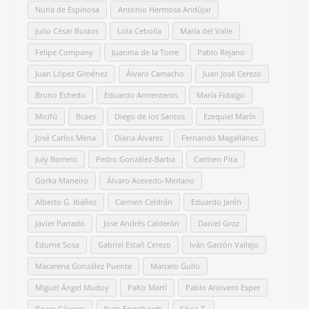
Nuria de Espinosa
Antonio Hermosa Andújar
Julio César Bustos
Lola Cebolla
María del Valle
Felipe Company
Juanma de la Torre
Pablo Rejano
Juan López Giménez
Álvaro Camacho
Juan José Cerezo
Bruno Echedo
Eduardo Armenteros
María Fidalgo
Micifú
Bcaes
Diego de los Santos
Ezequiel Marín
José Carlos Mena
Diana Álvarez
Fernando Magallanes
July Borrero
Pedro González-Barba
Carmen Pita
Gorka Maneiro
Álvaro Acevedo-Merlano
Alberto G. Ibáñez
Carmen Celdrán
Eduardo Jarén
Javier Parrado
Jose Andrés Calderón
Daniel Groz
Edurne Sosa
Gabriel Estañ Cerezo
Iván Garzón Vallejo
Macarena González Puente
Marcelo Gullo
Miguel Ángel Mudoy
PaKo Martí
Pablo Antivero Esper
Reyes Cáceres
Ruth Engelhardt
Silvia T.