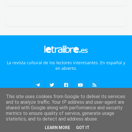
La revista cultural de los lectores interesantes. En español y
en abierto.
This site uses cookies from Google to deliver its services
and to analyze traffic. Your IP address and user-agent are
shared with Google along with performance and security
Revista digital editada en Sevilla (España) con ISSN 2445-4028 ·
Privacidad
·
Cookies
metrics to ensure quality of service, generate usage
·
Legal
· Todos los derechos reservados
©
2026 LETRALIBRE.es
statistics, and to detect and address abuse.
Portada
Acerca de
Anúnciate
LEARN MORE
GOT IT