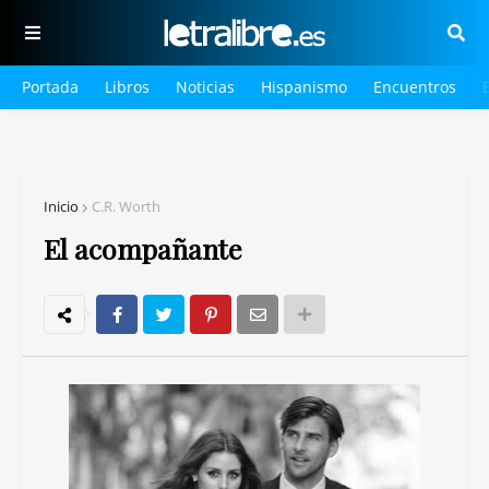
Portada
Libros
Noticias
Hispanismo
Encuentros
Inicio
C.R. Worth
El acompañante