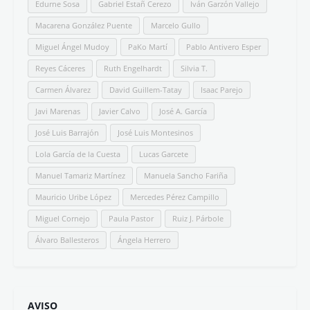
Edurne Sosa
Gabriel Estañ Cerezo
Iván Garzón Vallejo
Macarena González Puente
Marcelo Gullo
Miguel Ángel Mudoy
PaKo Martí
Pablo Antivero Esper
Reyes Cáceres
Ruth Engelhardt
Silvia T.
Carmen Álvarez
David Guillem-Tatay
Isaac Parejo
Javi Marenas
Javier Calvo
José A. García
José Luis Barrajón
José Luis Montesinos
Lola García de la Cuesta
Lucas Garcete
Manuel Tamariz Martínez
Manuela Sancho Fariña
Mauricio Uribe López
Mercedes Pérez Campillo
Miguel Cornejo
Paula Pastor
Ruiz J. Párbole
Álvaro Ballesteros
Ángela Herrero
AVISO