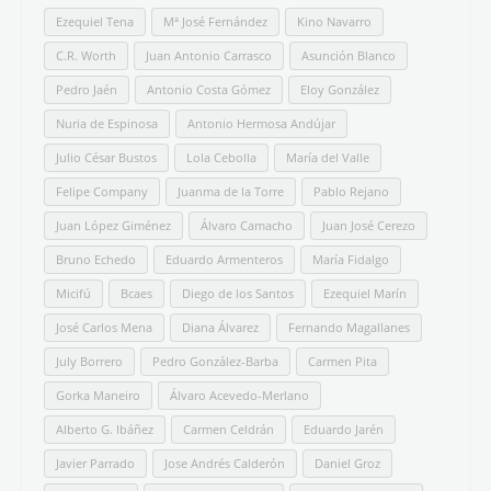
Ezequiel Tena
Mª José Fernández
Kino Navarro
C.R. Worth
Juan Antonio Carrasco
Asunción Blanco
Pedro Jaén
Antonio Costa Gómez
Eloy González
Nuria de Espinosa
Antonio Hermosa Andújar
Julio César Bustos
Lola Cebolla
María del Valle
Felipe Company
Juanma de la Torre
Pablo Rejano
Juan López Giménez
Álvaro Camacho
Juan José Cerezo
Bruno Echedo
Eduardo Armenteros
María Fidalgo
Micifú
Bcaes
Diego de los Santos
Ezequiel Marín
José Carlos Mena
Diana Álvarez
Fernando Magallanes
July Borrero
Pedro González-Barba
Carmen Pita
Gorka Maneiro
Álvaro Acevedo-Merlano
Alberto G. Ibáñez
Carmen Celdrán
Eduardo Jarén
Javier Parrado
Jose Andrés Calderón
Daniel Groz