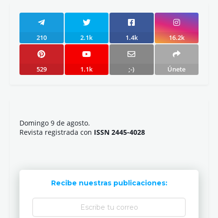
210
2.1k
1.4k
16.2k
529
1.1k
;-)
Únete
Domingo 9 de agosto.
Revista registrada con
ISSN 2445-4028
Recibe nuestras publicaciones: