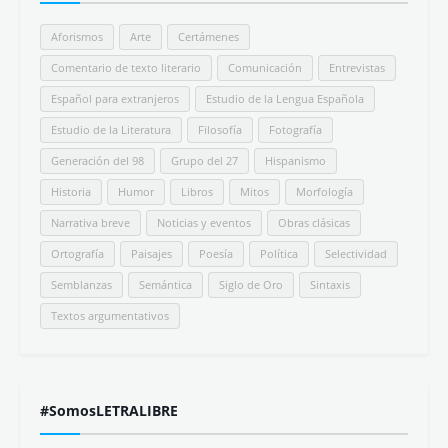
Aforismos
Arte
Certámenes
Comentario de texto literario
Comunicación
Entrevistas
Español para extranjeros
Estudio de la Lengua Española
Estudio de la Literatura
Filosofía
Fotografía
Generación del 98
Grupo del 27
Hispanismo
Historia
Humor
Libros
Mitos
Morfología
Narrativa breve
Noticias y eventos
Obras clásicas
Ortografía
Paisajes
Poesía
Política
Selectividad
Semblanzas
Semántica
Siglo de Oro
Sintaxis
Textos argumentativos
#SomosLETRALIBRE