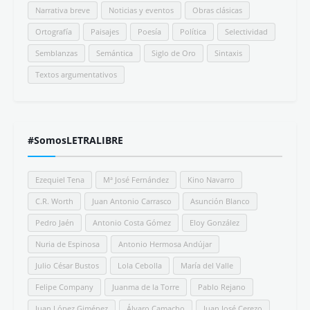
Narrativa breve
Noticias y eventos
Obras clásicas
Ortografía
Paisajes
Poesía
Política
Selectividad
Semblanzas
Semántica
Siglo de Oro
Sintaxis
Textos argumentativos
#SomosLETRALIBRE
Ezequiel Tena
Mª José Fernández
Kino Navarro
C.R. Worth
Juan Antonio Carrasco
Asunción Blanco
Pedro Jaén
Antonio Costa Gómez
Eloy González
Nuria de Espinosa
Antonio Hermosa Andújar
Julio César Bustos
Lola Cebolla
María del Valle
Felipe Company
Juanma de la Torre
Pablo Rejano
Juan López Giménez
Álvaro Camacho
Juan José Cerezo