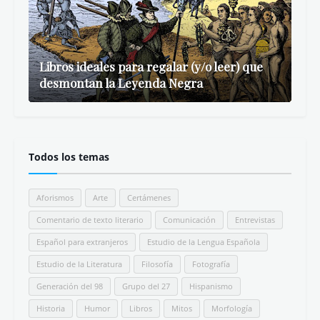
Libros ideales para regalar (y/o leer) que
desmontan la Leyenda Negra
Todos los temas
Aforismos
Arte
Certámenes
Comentario de texto literario
Comunicación
Entrevistas
Español para extranjeros
Estudio de la Lengua Española
Estudio de la Literatura
Filosofía
Fotografía
Generación del 98
Grupo del 27
Hispanismo
Historia
Humor
Libros
Mitos
Morfología