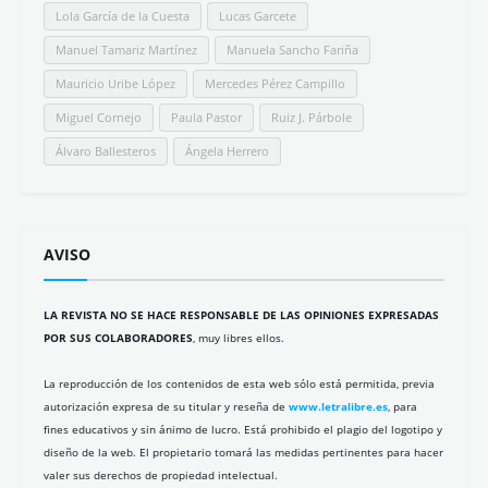
Lola García de la Cuesta
Lucas Garcete
Manuel Tamariz Martínez
Manuela Sancho Fariña
Mauricio Uribe López
Mercedes Pérez Campillo
Miguel Cornejo
Paula Pastor
Ruiz J. Párbole
Álvaro Ballesteros
Ángela Herrero
AVISO
LA REVISTA NO SE HACE RESPONSABLE DE LAS OPINIONES EXPRESADAS
POR SUS COLABORADORES
, muy libres ellos.
La reproducción de los contenidos de esta web sólo está permitida, previa
autorización expresa de su titular y reseña de
www.letralibre.es
, para
fines educativos y sin ánimo de lucro. Está prohibido el plagio del logotipo y
diseño de la web. El propietario tomará las medidas pertinentes para hacer
valer sus derechos de propiedad intelectual.