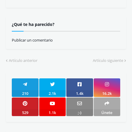
¿Qué te ha parecido?
Publicar un comentario
Artículo anterior
Artículo siguiente
210
2.1k
1.4k
16.2k
529
1.1k
;-)
Únete