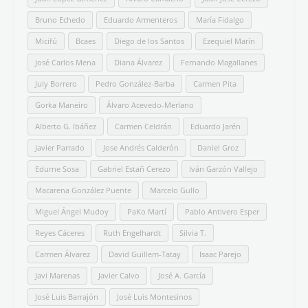
Bruno Echedo
Eduardo Armenteros
María Fidalgo
Micifú
Bcaes
Diego de los Santos
Ezequiel Marín
José Carlos Mena
Diana Álvarez
Fernando Magallanes
July Borrero
Pedro González-Barba
Carmen Pita
Gorka Maneiro
Álvaro Acevedo-Merlano
Alberto G. Ibáñez
Carmen Celdrán
Eduardo Jarén
Javier Parrado
Jose Andrés Calderón
Daniel Groz
Edurne Sosa
Gabriel Estañ Cerezo
Iván Garzón Vallejo
Macarena González Puente
Marcelo Gullo
Miguel Ángel Mudoy
PaKo Martí
Pablo Antivero Esper
Reyes Cáceres
Ruth Engelhardt
Silvia T.
Carmen Álvarez
David Guillem-Tatay
Isaac Parejo
Javi Marenas
Javier Calvo
José A. García
José Luis Barrajón
José Luis Montesinos