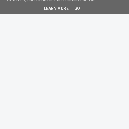
LEARN MORE
GOT IT
La revista cultural de los lectores interesantes. En español y
en abierto.