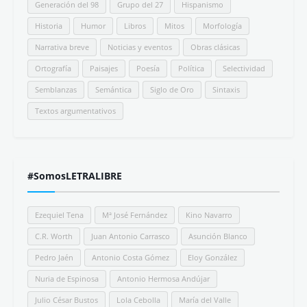
Generación del 98
Grupo del 27
Hispanismo
Historia
Humor
Libros
Mitos
Morfología
Narrativa breve
Noticias y eventos
Obras clásicas
Ortografía
Paisajes
Poesía
Política
Selectividad
Semblanzas
Semántica
Siglo de Oro
Sintaxis
Textos argumentativos
#SomosLETRALIBRE
Ezequiel Tena
Mª José Fernández
Kino Navarro
C.R. Worth
Juan Antonio Carrasco
Asunción Blanco
Pedro Jaén
Antonio Costa Gómez
Eloy González
Nuria de Espinosa
Antonio Hermosa Andújar
Julio César Bustos
Lola Cebolla
María del Valle