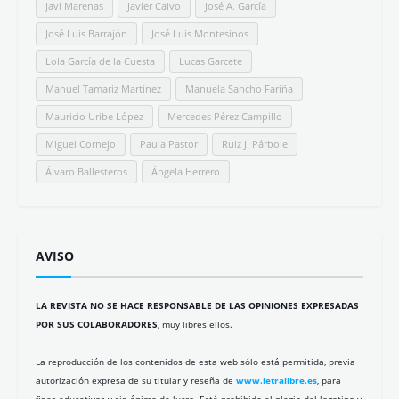
Javi Marenas
Javier Calvo
José A. García
José Luis Barrajón
José Luis Montesinos
Lola García de la Cuesta
Lucas Garcete
Manuel Tamariz Martínez
Manuela Sancho Fariña
Mauricio Uribe López
Mercedes Pérez Campillo
Miguel Cornejo
Paula Pastor
Ruiz J. Párbole
Álvaro Ballesteros
Ángela Herrero
AVISO
LA REVISTA NO SE HACE RESPONSABLE DE LAS OPINIONES EXPRESADAS
POR SUS COLABORADORES
, muy libres ellos.
La reproducción de los contenidos de esta web sólo está permitida, previa
autorización expresa de su titular y reseña de
www.letralibre.es
, para