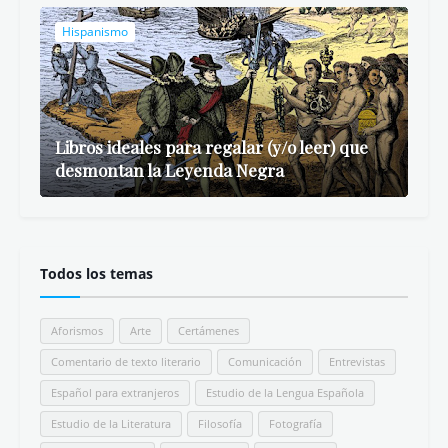
Hispanismo
Libros ideales para regalar (y/o leer) que
desmontan la Leyenda Negra
Todos los temas
Aforismos
Arte
Certámenes
Comentario de texto literario
Comunicación
Entrevistas
Español para extranjeros
Estudio de la Lengua Española
Estudio de la Literatura
Filosofía
Fotografía