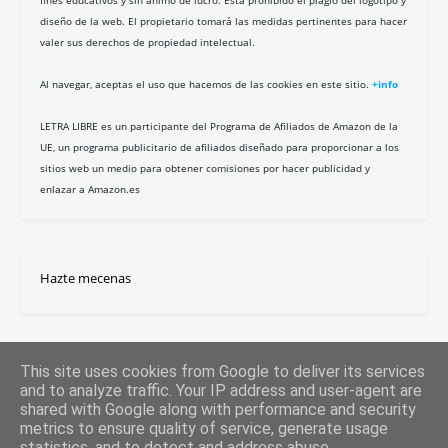
fines educativos y sin ánimo de lucro. Está prohibido el plagio del logotipo y
diseño de la web. El propietario tomará las medidas pertinentes para hacer
valer sus derechos de propiedad intelectual.
Al navegar, aceptas el uso que hacemos de las cookies en este sitio.
+info
LETRA LIBRE es un participante del Programa de Afiliados de Amazon de la
UE, un programa publicitario de afiliados diseñado para proporcionar a los
sitios web un medio para obtener comisiones por hacer publicidad y
enlazar a Amazon.es
Hazte mecenas
This site uses cookies from Google to deliver its services
and to analyze traffic. Your IP address and user-agent are
shared with Google along with performance and security
metrics to ensure quality of service, generate usage
statistics, and to detect and address abuse.