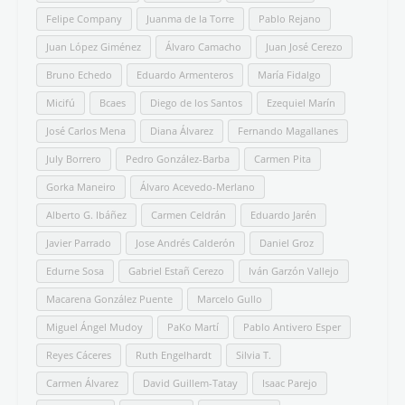
Felipe Company
Juanma de la Torre
Pablo Rejano
Juan López Giménez
Álvaro Camacho
Juan José Cerezo
Bruno Echedo
Eduardo Armenteros
María Fidalgo
Micifú
Bcaes
Diego de los Santos
Ezequiel Marín
José Carlos Mena
Diana Álvarez
Fernando Magallanes
July Borrero
Pedro González-Barba
Carmen Pita
Gorka Maneiro
Álvaro Acevedo-Merlano
Alberto G. Ibáñez
Carmen Celdrán
Eduardo Jarén
Javier Parrado
Jose Andrés Calderón
Daniel Groz
Edurne Sosa
Gabriel Estañ Cerezo
Iván Garzón Vallejo
Macarena González Puente
Marcelo Gullo
Miguel Ángel Mudoy
PaKo Martí
Pablo Antivero Esper
Reyes Cáceres
Ruth Engelhardt
Silvia T.
Carmen Álvarez
David Guillem-Tatay
Isaac Parejo