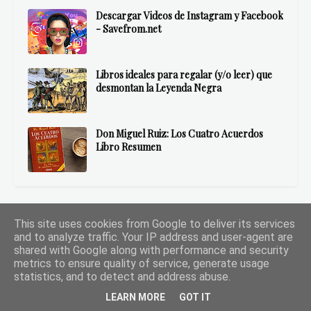
Descargar Videos de Instagram y Facebook
- Savefrom.net
Libros ideales para regalar (y/o leer) que
desmontan la Leyenda Negra
Don Miguel Ruiz: Los Cuatro Acuerdos
Libro Resumen
This site uses cookies from Google to deliver its services
Comentarios
and to analyze traffic. Your IP address and user-agent are
shared with Google along with performance and security
Beto Brom
metrics to ensure quality of service, generate usage
statistics, and to detect and address abuse.
Gusté leerte, Nurita. Destaco aquello de: //teng...
LEARN MORE
GOT IT