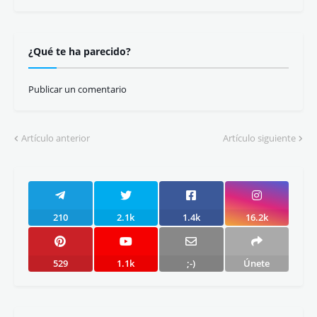
¿Qué te ha parecido?
Publicar un comentario
Artículo anterior
Artículo siguiente
210
2.1k
1.4k
16.2k
529
1.1k
;-)
Únete