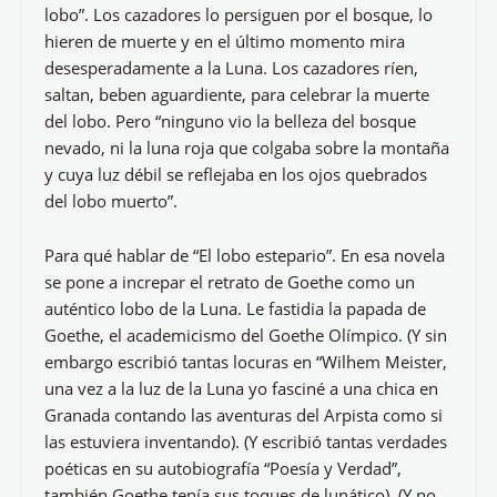
lobo”. Los cazadores lo persiguen por el bosque, lo
hieren de muerte y en el último momento mira
desesperadamente a la Luna. Los cazadores ríen,
saltan, beben aguardiente, para celebrar la muerte
del lobo. Pero “ninguno vio la belleza del bosque
nevado, ni la luna roja que colgaba sobre la montaña
y cuya luz débil se reflejaba en los ojos quebrados
del lobo muerto”.
Para qué hablar de “El lobo estepario”. En esa novela
se pone a increpar el retrato de Goethe como un
auténtico lobo de la Luna. Le fastidia la papada de
Goethe, el academicismo del Goethe Olímpico. (Y sin
embargo escribió tantas locuras en “Wilhem Meister,
una vez a la luz de la Luna yo fasciné a una chica en
Granada contando las aventuras del Arpista como si
las estuviera inventando). (Y escribió tantas verdades
poéticas en su autobiografía “Poesía y Verdad”,
también Goethe tenía sus toques de lunático). (Y no