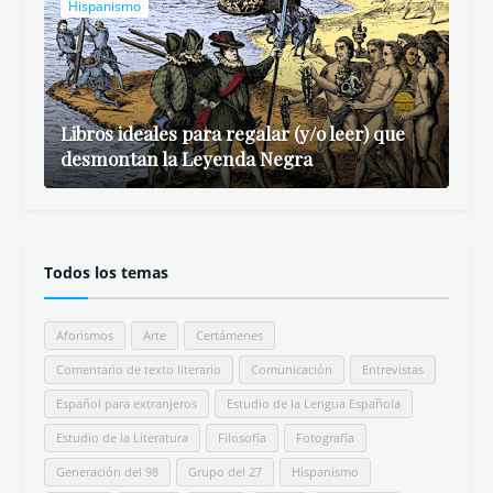
Hispanismo
Libros ideales para regalar (y/o leer) que
desmontan la Leyenda Negra
Todos los temas
Aforismos
Arte
Certámenes
Comentario de texto literario
Comunicación
Entrevistas
Español para extranjeros
Estudio de la Lengua Española
Estudio de la Literatura
Filosofía
Fotografía
Generación del 98
Grupo del 27
Hispanismo