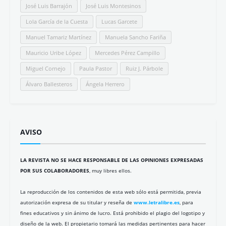
José Luis Barrajón
José Luis Montesinos
Lola García de la Cuesta
Lucas Garcete
Manuel Tamariz Martínez
Manuela Sancho Fariña
Mauricio Uribe López
Mercedes Pérez Campillo
Miguel Cornejo
Paula Pastor
Ruiz J. Párbole
Álvaro Ballesteros
Ángela Herrero
AVISO
LA REVISTA NO SE HACE RESPONSABLE DE LAS OPINIONES EXPRESADAS
POR SUS COLABORADORES
, muy libres ellos.
La reproducción de los contenidos de esta web sólo está permitida, previa
autorización expresa de su titular y reseña de
www.letralibre.es
, para
fines educativos y sin ánimo de lucro. Está prohibido el plagio del logotipo y
diseño de la web. El propietario tomará las medidas pertinentes para hacer