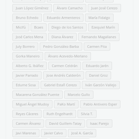
Juan López Giménez
Álvaro Camacho
Juan José Cerezo
Bruno Echedo
Eduardo Armenteros
María Fidalgo
Micifú
Bcaes
Diego de los Santos
Ezequiel Marín
José Carlos Mena
Diana Álvarez
Fernando Magallanes
July Borrero
Pedro González-Barba
Carmen Pita
Gorka Maneiro
Álvaro Acevedo-Merlano
Alberto G. Ibáñez
Carmen Celdrán
Eduardo Jarén
Javier Parrado
Jose Andrés Calderón
Daniel Groz
Edurne Sosa
Gabriel Estañ Cerezo
Iván Garzón Vallejo
Macarena González Puente
Marcelo Gullo
Miguel Ángel Mudoy
PaKo Martí
Pablo Antivero Esper
Reyes Cáceres
Ruth Engelhardt
Silvia T.
Carmen Álvarez
David Guillem-Tatay
Isaac Parejo
Javi Marenas
Javier Calvo
José A. García