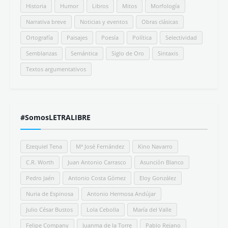
Historia
Humor
Libros
Mitos
Morfología
Narrativa breve
Noticias y eventos
Obras clásicas
Ortografía
Paisajes
Poesía
Política
Selectividad
Semblanzas
Semántica
Siglo de Oro
Sintaxis
Textos argumentativos
#SomosLETRALIBRE
Ezequiel Tena
Mª José Fernández
Kino Navarro
C.R. Worth
Juan Antonio Carrasco
Asunción Blanco
Pedro Jaén
Antonio Costa Gómez
Eloy González
Nuria de Espinosa
Antonio Hermosa Andújar
Julio César Bustos
Lola Cebolla
María del Valle
Felipe Company
Juanma de la Torre
Pablo Rejano