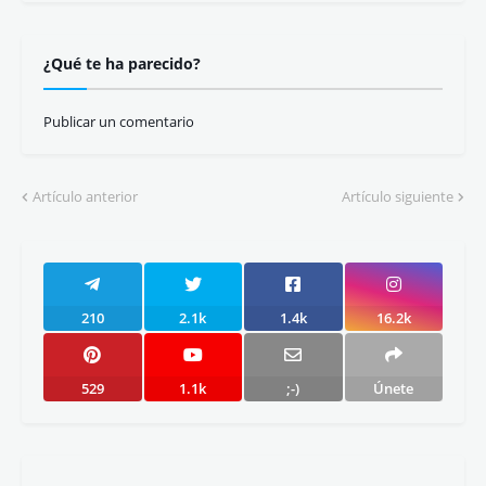
¿Qué te ha parecido?
Publicar un comentario
Artículo anterior
Artículo siguiente
210
2.1k
1.4k
16.2k
529
1.1k
;-)
Únete