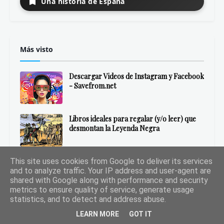
Una historia de España
Más visto
Descargar Videos de Instagram y Facebook
- Savefrom.net
Libros ideales para regalar (y/o leer) que
desmontan la Leyenda Negra
Don Miguel Ruiz: Los Cuatro Acuerdos
This site uses cookies from Google to deliver its services
Libro Resumen
and to analyze traffic. Your IP address and user-agent are
shared with Google along with performance and security
metrics to ensure quality of service, generate usage
statistics, and to detect and address abuse.
LEARN MORE
GOT IT