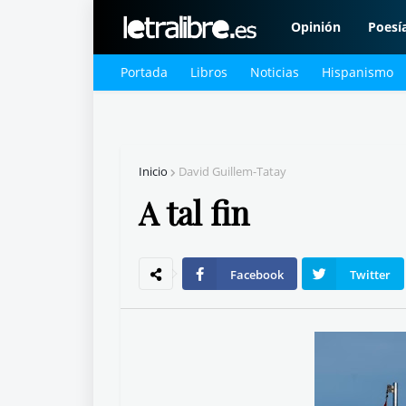
Opinión
Poesí
Portada
Libros
Noticias
Hispanismo
Inicio
David Guillem-Tatay
A tal fin
Facebook
Twitter