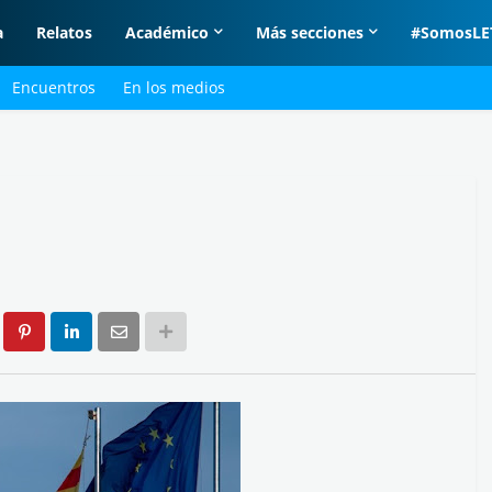
a
Relatos
Académico
Más secciones
#SomosLE
Encuentros
En los medios