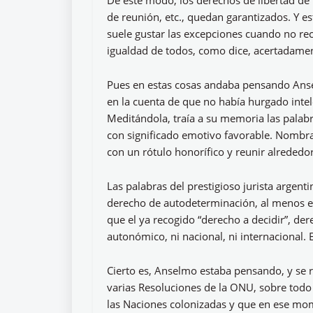
De este modo, los derechos de libertad de 
de reunión, etc., quedan garantizados. Y es
suele gustar las excepciones cuando no re
igualdad de todos, como dice, acertadamen
Pues en estas cosas andaba pensando Anse
en la cuenta de que no había hurgado intel
Meditándola, traía a su memoria las palab
con significado emotivo favorable. Nombra
con un rótulo honorífico y reunir alrededor
Las palabras del prestigioso jurista argent
derecho de autodeterminación, al menos en
que el ya recogido “derecho a decidir”, de
autonómico, ni nacional, ni internacional.
Cierto es, Anselmo estaba pensando, y se re
varias Resoluciones de la ONU, sobre todo e
las Naciones colonizadas y que en ese mom