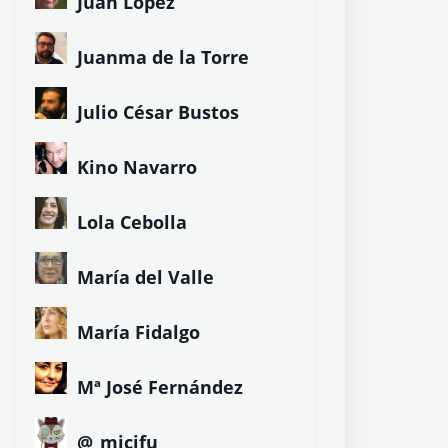
Juan López
Juanma de la Torre
Julio César Bustos
Kino Navarro
Lola Cebolla
María del Valle
María Fidalgo
Mª José Fernández
@_micifu_