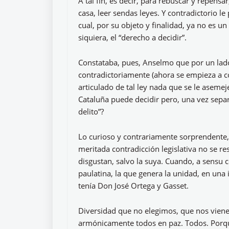
A tal fin, es decir, para rebuscar y repens
casa, leer sendas leyes. Y contradictorio le
cual, por su objeto y finalidad, ya no es u
siquiera, el “derecho a decidir”.
Constataba, pues, Anselmo que por un lado,
contradictoriamente (ahora se empieza a co
articulado de tal ley nada que se le aseme
Cataluña puede decidir pero, una vez separa
delito”?
Lo curioso y contrariamente sorprendente,
meritada contradicción legislativa no se r
disgustan, salvo la suya. Cuando, a sensu 
paulatina, la que genera la unidad, en una 
tenía Don José Ortega y Gasset.
Diversidad que no elegimos, que nos viene
armónicamente todos en paz. Todos. Porque