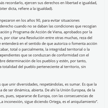
ás recordarlo, ejercen sus derechos en libertad e igualdad,
er dicta, refiere a la igualdad).
mpezaron en los años 90, para evitar situaciones
al derecho cuando no se daban las condiciones que recogían
claración y Programa de Acción de Viena, aprobados por la
 por citar una Resolución entre otras muchas, reza del
se entenderá en el sentido de que autoriza o fomenta acción
r, total o parcialmente, la integridad territorial o la
ndependientes que se conduzcan de conformidad con el
ibre determinación de los pueblos y estén, por tanto,
totalidad del pueblo perteneciente al territorio, sin
as que unir diversidades, respetándolas, es sumar. Es que la
 de ser dinámica, abierta. De ahí la Unión Europea, de la
s, pues, separarse de Europa, con las consecuencias de
La inconexión, sigue diciendo Ortega, es el aniquilamiento”.