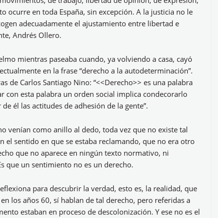
movimientos, de trabajo, libertad de opinión, de expresión,
to ocurre en toda España, sin excepción. A la justicia no le
cogen adecuadamente el ajustamiento entre libertad e
te, Andrés Ollero.
lmo mientras paseaba cuando, ya volviendo a casa, cayó
ectualmente en la frase “derecho a la autodeterminación”.
ras de Carlos Santiago Nino: “<<Derecho>> es una palabra
r con esta palabra un orden social implica condecorarlo
 de él las actitudes de adhesión de la gente”.
ino venían como anillo al dedo, toda vez que no existe tal
 el sentido en que se estaba reclamando, que no era otro
recho que no aparece en ningún texto normativo, ni
 Es que un sentimiento no es un derecho.
flexiona para descubrir la verdad, esto es, la realidad, que
n los años 60, sí hablan de tal derecho, pero referidas a
ento estaban en proceso de descolonización. Y ese no es el