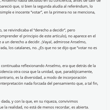
ar, Anselmo había decidido en su conciencia, antes de salir de
 pareció que, si bien la segunda aludía al referéndum, lo
n simple e inocente “votar”, en la primera no se menciona,
 se reivindicaba el “derecho a decidir”, pero
mprender el principio de este artículo), no aparece en el
je a un derecho a decidir. ¡Vaya!, admirose Anselmo,
da, los catalanes, no. ¿Es que no se dijo que “votar no es
 continuaba reflexionando Anselmo, era que detrás de la
esidencia otra cosa que la unidad, que, paradójicamente,
contrario, es la diversidad, a modo de incorporación
interpretación nada forzada del pensamiento que, a tal fin,
 dada, y con la que, en su riqueza, convivimos
 la realidad, no está de menos recordar, es abierta.