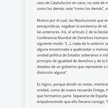
caso de Cataluña (no en vano, no está de m
como los demás: este “como los demás”, obit
Motivo por el cual, las Resoluciones que e
extrajurídicas, negaban la existencia de t
las anteriores. Así, el artículo 2 de la De
Conferencia Mundial de Derechos Humanos,
siguiente modo: “(…), nada de lo anterior 
alguna encaminada a quebrantar o menoscaba
unidad política de Estados soberanos e i
principio de igualdad de derechos y de la l
dotados de un gobierno que represente a la 
distinción alguna”.
Es lógico, porque dividir es restar, mientr
unidad, como de nuevo recuerda Ortega, ha
que formamos parte. Separarse de España e
empobreciendo que ello llevaría consigo. “