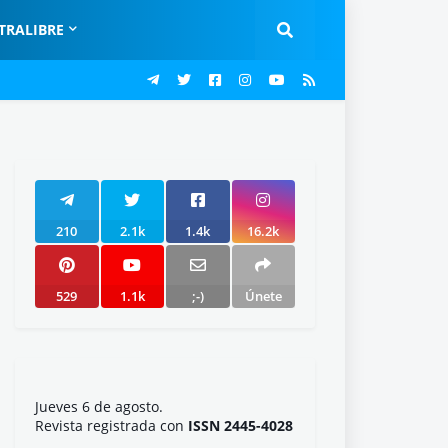
TRALIBRE
210
2.1k
1.4k
16.2k
529
1.1k
;-)
Únete
Jueves 6 de agosto.
Revista registrada con
ISSN 2445-4028