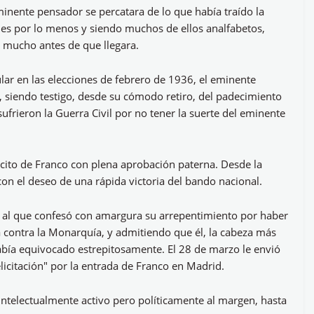
inente pensador se percatara de lo que había traído la
les por lo menos y siendo muchos de ellos analfabetos,
e mucho antes de que llegara.
ular en las elecciones de febrero de 1936, el eminente
s, siendo testigo, desde su cómodo retiro, del padecimiento
frieron la Guerra Civil por no tener la suerte del eminente
ército de Franco con plena aprobación paterna. Desde la
 con el deseo de una rápida victoria del bando nacional.
al que confesó con amargura su arrepentimiento por haber
 contra la Monarquía, y admitiendo que él, la cabeza más
abía equivocado estrepitosamente. El 28 de marzo le envió
icitación" por la entrada de Franco en Madrid.
intelectualmente activo pero políticamente al margen, hasta