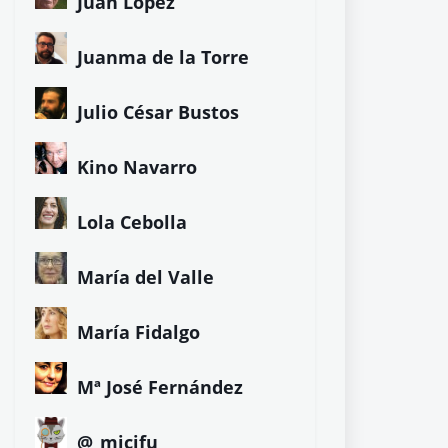
Juan López
Juanma de la Torre
Julio César Bustos
Kino Navarro
Lola Cebolla
María del Valle
María Fidalgo
Mª José Fernández
@_micifu_