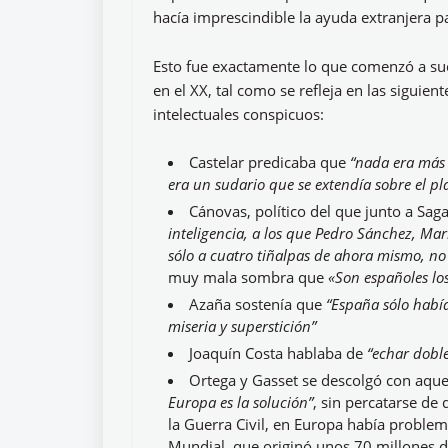
hacía imprescindible la ayuda extranjera p
Esto fue exactamente lo que comenzó a suce
en el XX, tal como se refleja en las siguien
intelectuales conspicuos:
Castelar predicaba que
“nada era más
era un sudario que se extendía sobre el pl
Cánovas, político del que junto a Sag
inteligencia, a los que Pedro Sánchez, Mari
sólo a cuatro tiñalpas de ahora mismo, no v
muy mala sombra que
«Son españoles lo
Azaña sostenía que
“España sólo habí
miseria y superstición”
Joaquín Costa hablaba de
“echar doble
Ortega y Gasset se descolgó con aque
Europa es la solución”
, sin percatarse d
la Guerra Civil, en Europa había proble
Mundial, que originó unos 70 millones d