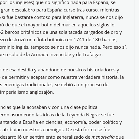
 por los ingleses) que no significó nada para España, se
ran descalabro para España curso tras curso, mientras
sí fue bastante costoso para Inglaterra, nunca se nos dijo
ó de que el mayor botín del mar en aquellos siglos lo
2 barcos británicos de una sola tacada cargados de oro y
Lezo destrozó una flota británica en 1741 de 180 barcos,
minio inglés, tampoco se nos dijo nunca nada. Pero eso sí,
urso sólo de la Armada invencible y de Trafalgar.
 de esa desidia y abandono de nuestros historiadores y
o de permitir y aceptar como nuestra verdadera historia, la
s enemigas tradicionales, se debió a un proceso de
l imperialismo anglosajón.
encias que la acosaban y con una clase política
eron asumiendo las ideas de la Leyenda Negra: se fue
antando a España en ciencias, economía, poder político y
nos atribuían nuestros enemigos. De esta forma se fue
desarrolló un sentimiento generalizado de
menorvalía
que