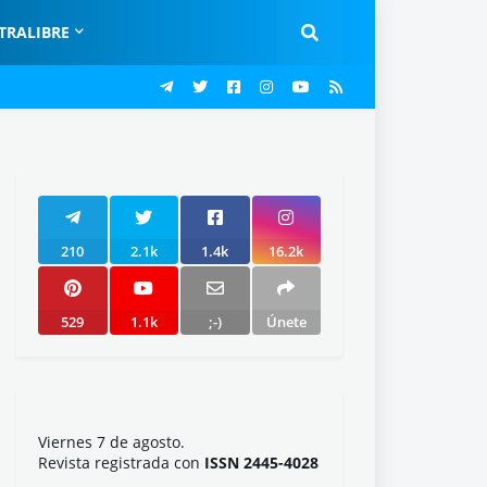
TRALIBRE
210
2.1k
1.4k
16.2k
529
1.1k
;-)
Únete
Viernes 7 de agosto.
Revista registrada con
ISSN 2445-4028