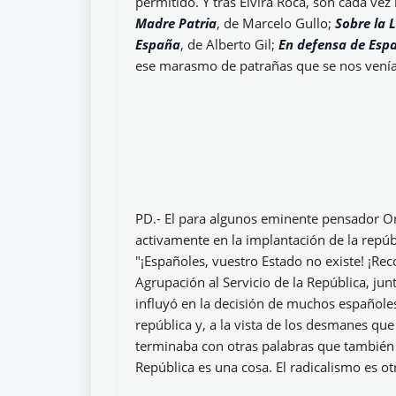
permitido. Y tras Elvira Roca, son cada ve
Madre Patria
, de Marcelo Gullo;
Sobre la 
España
, de Alberto Gil;
En defensa de Esp
ese marasmo de patrañas que se nos venían 
PD.- El para algunos eminente pensador Ort
activamente en la implantación de la repúb
"¡Españoles, vuestro Estado no existe! ¡Re
Agrupación al Servicio de la República, jun
influyó en la decisión de muchos españoles
república y, a la vista de los desmanes qu
terminaba con otras palabras que también h
República es una cosa. El radicalismo es otr