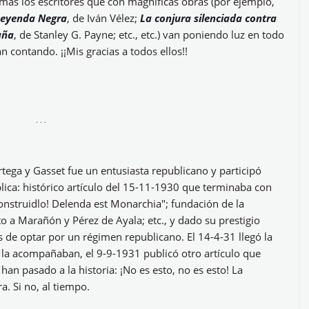
z más los escritores que con magníficas obras (por ejemplo,
Leyenda Negra
, de Iván Vélez;
La conjura silenciada contra
aña
, de Stanley G. Payne; etc., etc.) van poniendo luz en todo
contando. ¡¡Mis gracias a todos ellos!!
. . .
ega y Gasset fue un entusiasta republicano y participó
lica: histórico artículo del 15-11-1930 que terminaba con
construidlo! Delenda est Monarchia"; fundación de la
to a Marañón y Pérez de Ayala; etc., y dado su prestigio
 de optar por un régimen republicano. El 14-4-31 llegó la
e la acompañaban, el 9-9-1931 publicó otro artículo que
an pasado a la historia: ¡No es esto, no es esto! La
a. Si no, al tiempo.