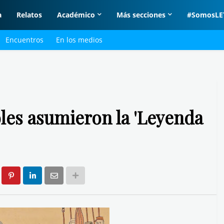
a
Relatos
Académico
Más secciones
#SomosLE
Encuentros
En los medios
les asumieron la 'Leyenda