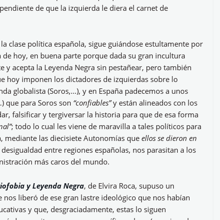
endiente de que la izquierda le diera el carnet de
 la clase política española, sigue guiándose estultamente por
ía de hoy, en buena parte porque dada su gran incultura
e y acepta la Leyenda Negra sin pestañear, pero también
que hoy imponen los dictadores de izquierdas sobre lo
nda globalista (Soros,…), y en España padecemos a unos
…) que para Soros son
“confiables”
y están alineados con los
ar, falsificar y tergiversar la historia para que de esa forma
nal”
; todo lo cual les viene de maravilla a tales políticos para
a, mediante las diecisiete Autonomías que
ellos se dieron en
 desigualdad entre regiones españolas, nos parasitan a los
inistración más caros del mundo.
iofobia y Leyenda Negra
, de Elvira Roca, supuso un
e nos liberó de ese gran lastre ideológico que nos habían
ucativas y que, desgraciadamente, estas lo siguen