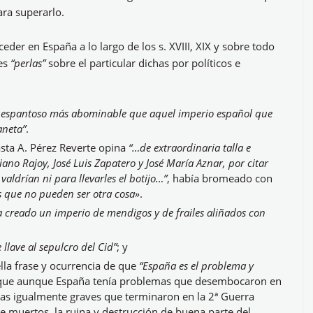
ara superarlo.
der en España a lo largo de los s. XVIII, XIX y sobre todo
tes
“perlas”
sobre el particular dichas por políticos e
 espantoso más abominable que aquel imperio español que
aneta”
.
asta A. Pérez Reverte opina
“…de extraordinaria talla e
ano Rajoy, José Luis Zapatero y José María Aznar, por citar
aldrían ni para llevarles el botijo…”
, había bromeado con
s que no pueden ser otra cosa»
.
a creado un imperio de mendigos y de frailes aliñados con
 llave al sepulcro del Cid”
; y
lla frase y ocurrencia de que
“España es el problema y
e que aunque España tenía problemas que desembocaron en
mas igualmente graves que terminaron en la 2ª Guerra
e muertos, la ruina y destrucción de buena parte del