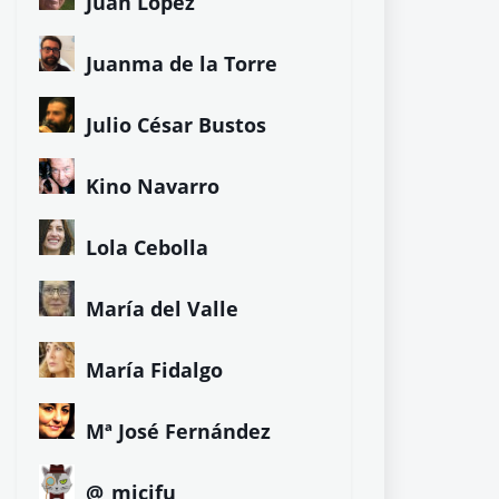
Juan López
Juanma de la Torre
Julio César Bustos
Kino Navarro
Lola Cebolla
María del Valle
María Fidalgo
Mª José Fernández
@_micifu_