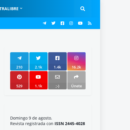
TRALIBRE
210
2.1k
1.4k
16.2k
529
1.1k
;-)
Únete
Domingo 9 de agosto.
Revista registrada con
ISSN 2445-4028