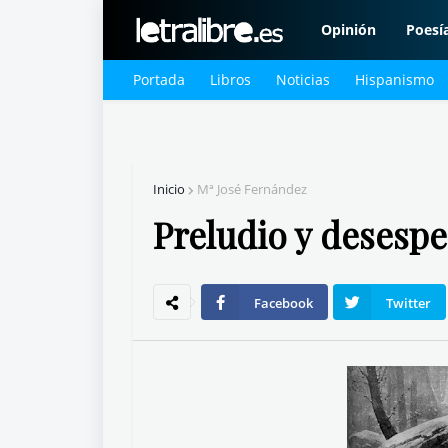
Opinión
Poesí
Portada
Libros
Noticias
Hispanismo
Inicio
Mª José Fernández
Preludio y desesp
Facebook
Twitter