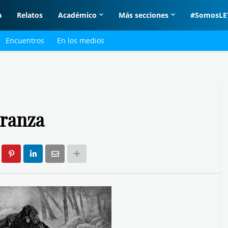
a
Relatos
Académico
Más secciones
#SomosLE
Encuentros
En los medios
eranza