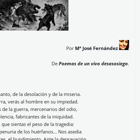
Por
Mª José Fernández
De
Poemas de un vivo desasosiego
.
anto, de la desolación y de la miseria.
erra, verás al hombre en su impiedad.
s de la guerra, mercenarios del odio,
lencia, fabricantes de la iniquidad.
 que sientas el peso de la tragedia:
la penuria de los huérfanos... Nos asedia
res, el hundimiento. Ante la depravación