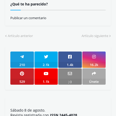
¿Qué te ha parecido?
Publicar un comentario
Artículo anterior
Artículo siguiente
210
2.1k
1.4k
16.2k
529
1.1k
;-)
Únete
Sábado 8 de agosto.
Revista registrada con
ISSN 2445-4028