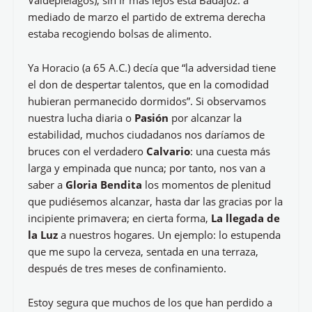
Valdepiélagos); sin ir más lejos está Badajoz: a
mediado de marzo el partido de extrema derecha
estaba recogiendo bolsas de alimento.
Ya Horacio (a 65 A.C.) decía que “la adversidad tiene
el don de despertar talentos, que en la comodidad
hubieran permanecido dormidos”. Si observamos
nuestra lucha diaria o
Pasión
por alcanzar la
estabilidad, muchos ciudadanos nos daríamos de
bruces con el verdadero
Calvario
: una cuesta más
larga y empinada que nunca; por tanto, nos van a
saber a
Gloria Bendita
los momentos de plenitud
que pudiésemos alcanzar, hasta dar las gracias por la
incipiente primavera; en cierta forma,
La llegada de
la Luz
a nuestros hogares. Un ejemplo: lo estupenda
que me supo la cerveza, sentada en una terraza,
después de tres meses de confinamiento.
Estoy segura que muchos de los que han perdido a