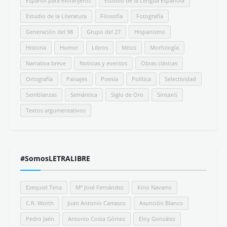
Español para extranjeros
Estudio de la Lengua Española
Estudio de la Literatura
Filosofía
Fotografía
Generación del 98
Grupo del 27
Hispanismo
Historia
Humor
Libros
Mitos
Morfología
Narrativa breve
Noticias y eventos
Obras clásicas
Ortografía
Paisajes
Poesía
Política
Selectividad
Semblanzas
Semántica
Siglo de Oro
Sintaxis
Textos argumentativos
#SomosLETRALIBRE
Ezequiel Tena
Mª José Fernández
Kino Navarro
C.R. Worth
Juan Antonio Carrasco
Asunción Blanco
Pedro Jaén
Antonio Costa Gómez
Eloy González