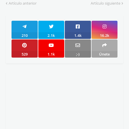
Artículo anterior
Artículo siguiente
210
2.1k
1.4k
16.2k
529
1.1k
;-)
Únete