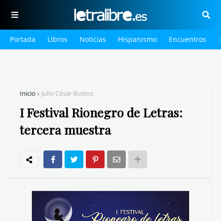
Portada
Libros
Noticias
Hispanismo
Encuentros
Inicio
Julio César Bustos
I Festival Rionegro de Letras:
tercera muestra