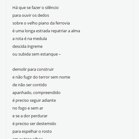
Há que se fazer o silêncio
para ouvir os dedos
sobre o velho piano da ferrovia
é uma longa estrada repatriar a alma
a rota é na medula
descida íngreme
ou subida sem estanque –
demolir para construir
e não fugir do terror sem nome
de não ser contido
apanhado, compreendido
é preciso seguir adiante
no fogo e sem ar
e se a dor perdurar
é preciso ser destemido
para espelhar o rosto