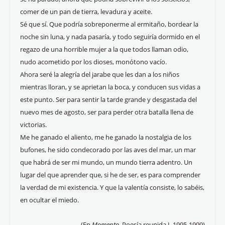
comer de un pan de tierra, levadura y aceite.
Sé que sí. Que podría sobreponerme al ermitaño, bordear la
noche sin luna, y nada pasaría, y todo seguiría dormido en el
regazo de una horrible mujer a la que todos llaman odio,
nudo acometido por los dioses, monótono vacío.
Ahora seré la alegría del jarabe que les dan a los niños
mientras lloran, y se aprietan la boca, y conducen sus vidas a
este punto. Ser para sentir la tarde grande y desgastada del
nuevo mes de agosto, ser para perder otra batalla llena de
victorias.
Me he ganado el aliento, me he ganado la nostalgia de los
bufones, he sido condecorado por las aves del mar, un mar
que habrá de ser mi mundo, un mundo tierra adentro. Un
lugar del que aprender que, si he de ser, es para comprender
la verdad de mi existencia. Y que la valentía consiste, lo sabéis,
en ocultar el miedo.
(En
Momento
. Poesía reunida I, 1995-1999)