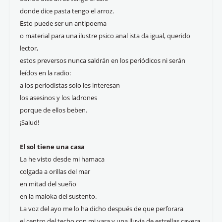
donde dice pasta tengo el arroz.
Esto puede ser un antipoema
o material para una ilustre psico anal ista da igual, querido
lector,
estos preversos nunca saldrán en los periódicos ni serán
leídos en la radio:
a los periodistas solo les interesan
los asesinos y los ladrones
porque de ellos beben.
¡Salud!
El sol tiene una casa
La he visto desde mi hamaca
colgada a orillas del mar
en mitad del sueño
en la maloka del sustento.
La voz del ayo me lo ha dicho después de que perforara
el centro del techo con mi vara y una lluvia de estrellas cayera