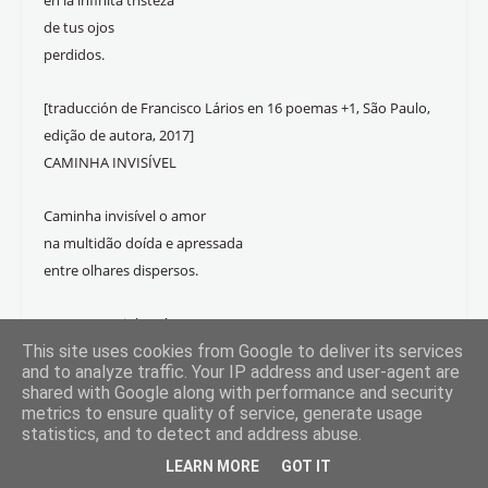
en la infinita tristeza
de tus ojos
perdidos.
[traducción de Francisco Lários en 16 poemas +1, São Paulo,
edição de autora, 2017]
CAMINHA INVISÍVEL
Caminha invisível o amor
na multidão doída e apressada
entre olhares dispersos.
O amor caminha só,
anjo atravessado por passos rápidos.
This site uses cookies from Google to deliver its services
and to analyze traffic. Your IP address and user-agent are
shared with Google along with performance and security
É menos do que um mendigo o amor
metrics to ensure quality of service, generate usage
na hora do rush, na plataforma dos trens
statistics, and to detect and address abuse.
e a cidade incandesce
LEARN MORE
GOT IT
minutos antes do pôr do sol.