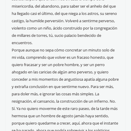
misericordia, del abandono, para saber ser el anhelo del que
ha llegado casi el último, del que niega a los astros, su sereno
castigo, la humilde perversión. Volveré a sentirme perverso,
violento como un niño, ácido construido por la congregación
de millares de torres, tú, sucio palacio bendecido de
encuentros.
Porque aunque no sepa cómo concretar un minuto solo de
mi vida, comprendo que volver es un fracaso honesto, que
quiero fracasar y ser un pobre hombre, y ser un perro
ahogado en las caricias de algún amo perverso, y quiero
conceder a mis momentos de angustiosa apatía alguna pobre
y extraña conclusión en que sentirme nuevo. Para ser más,
para doler más, e ignorar las cosas más simples. La
resignación, el cansancio, la construcción de un infierno. No.
Sí. Ya no quiero moverme de este raro paseo, de la tarde más
hermosa que un hombre de agosto jamás haya sentido,
porque quiero quedarme a crecer, aquí, ahora que el instante
se ha parado, ahora que podría sobrevivir a los solsticios,