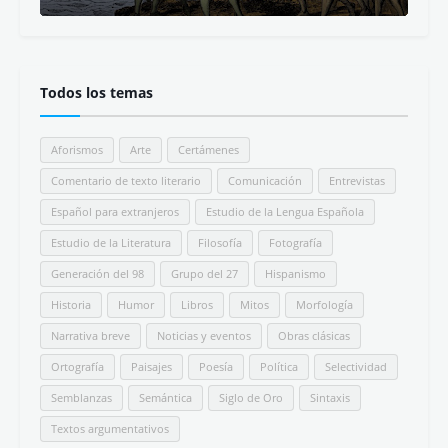
Todos los temas
Aforismos
Arte
Certámenes
Comentario de texto literario
Comunicación
Entrevistas
Español para extranjeros
Estudio de la Lengua Española
Estudio de la Literatura
Filosofía
Fotografía
Generación del 98
Grupo del 27
Hispanismo
Historia
Humor
Libros
Mitos
Morfología
Narrativa breve
Noticias y eventos
Obras clásicas
Ortografía
Paisajes
Poesía
Política
Selectividad
Semblanzas
Semántica
Siglo de Oro
Sintaxis
Textos argumentativos