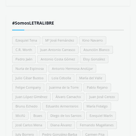
#SomosLETRALIBRE
Ezequiel Tena
Mª José Fernández
Kino Navarro
C.R. Worth
Juan Antonio Carrasco
Asunción Blanco
Pedro Jaén
Antonio Costa Gómez
Eloy González
Nuria de Espinosa
Antonio Hermosa Andújar
Julio César Bustos
Lola Cebolla
María del Valle
Felipe Company
Juanma de la Torre
Pablo Rejano
Juan López Giménez
Álvaro Camacho
Juan José Cerezo
Bruno Echedo
Eduardo Armenteros
María Fidalgo
Micifú
Bcaes
Diego de los Santos
Ezequiel Marín
José Carlos Mena
Diana Álvarez
Fernando Magallanes
July Borrero
Pedro González-Barba
Carmen Pita