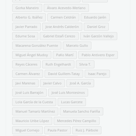
Gorka Maneiro
Álvaro Acevedo-Merlano
Alberto G. Ibáñez
Carmen Celdrán
Eduardo Jarén
Javier Parrado
Jose Andrés Calderón
Daniel Groz
Edurne Sosa
Gabriel Estañ Cerezo
Iván Garzón Vallejo
Macarena González Puente
Marcelo Gullo
Miguel Ángel Mudoy
PaKo Martí
Pablo Antivero Esper
Reyes Cáceres
Ruth Engelhardt
Silvia T.
Carmen Álvarez
David Guillem-Tatay
Isaac Parejo
Javi Marenas
Javier Calvo
José A. García
José Luis Barrajón
José Luis Montesinos
Lola García de la Cuesta
Lucas Garcete
Manuel Tamariz Martínez
Manuela Sancho Fariña
Mauricio Uribe López
Mercedes Pérez Campillo
Miguel Cornejo
Paula Pastor
Ruiz J. Párbole