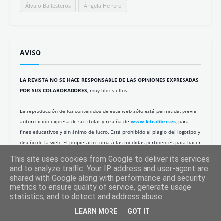
Álvaro Ballesteros
Ángela Herrero
AVISO
LA REVISTA NO SE HACE RESPONSABLE DE LAS OPINIONES EXPRESADAS
POR SUS COLABORADORES
, muy libres ellos.
La reproducción de los contenidos de esta web sólo está permitida, previa
autorización expresa de su titular y reseña de
www.letralibre.es
, para
fines educativos y sin ánimo de lucro. Está prohibido el plagio del logotipo y
diseño de la web. El propietario tomará las medidas pertinentes para hacer
valer sus derechos de propiedad intelectual.
This site uses cookies from Google to deliver its services
and to analyze traffic. Your IP address and user-agent are
Al navegar, aceptas el uso que hacemos de las cookies en este sitio.
+info
shared with Google along with performance and security
metrics to ensure quality of service, generate usage
LETRA LIBRE es un participante del Programa de Afiliados de Amazon de la
statistics, and to detect and address abuse.
UE, un programa publicitario de afiliados diseñado para proporcionar a los
LEARN MORE
GOT IT
sitios web un medio para obtener comisiones por hacer publicidad y