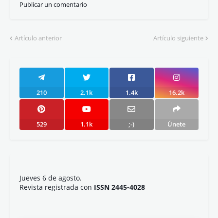
Publicar un comentario
Artículo anterior
Artículo siguiente
210
2.1k
1.4k
16.2k
529
1.1k
;-)
Únete
Jueves 6 de agosto.
Revista registrada con
ISSN 2445-4028