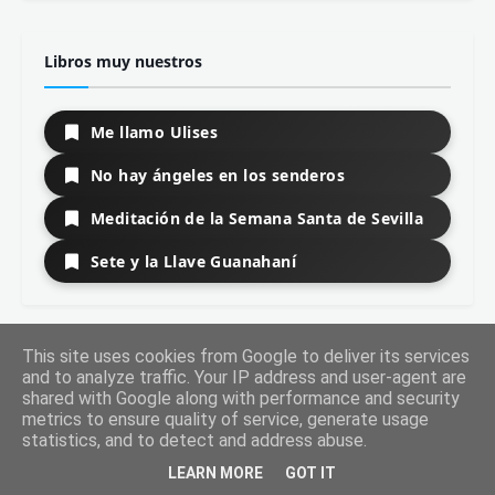
Libros muy nuestros
Me llamo Ulises
No hay ángeles en los senderos
Meditación de la Semana Santa de Sevilla
Sete y la Llave Guanahaní
This site uses cookies from Google to deliver its services
Libros Top Historia
and to analyze traffic. Your IP address and user-agent are
shared with Google along with performance and security
metrics to ensure quality of service, generate usage
Memoria del comunismo
statistics, and to detect and address abuse.
LEARN MORE
GOT IT
Eso no estaba en mi libro de Historia de