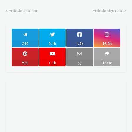
Artículo anterior
Artículo siguiente
210
2.1k
1.4k
16.2k
529
1.1k
;-)
Únete