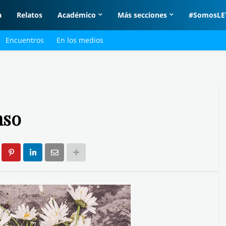
a
Relatos
Académico
Más secciones
#SomosLE
Encuentros
En los medios
nso