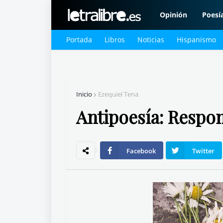
Opinión
Poesí
Portada
Libros
Noticias
Hispanismo
Inicio
Ezequiel Tena
Antipoesía: Respo
Facebook
Twitter