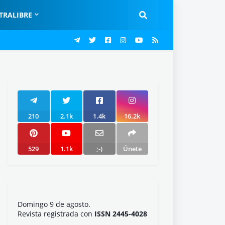
TRALIBRE
210
2.1k
1.4k
16.2k
529
1.1k
;-)
Únete
Domingo 9 de agosto.
Revista registrada con
ISSN 2445-4028