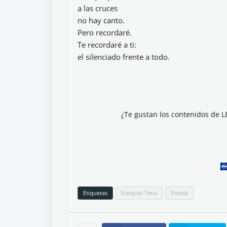
a las cruces
no hay canto.
Pero recordaré.
Te recordaré a ti:
el silenciado frente a todo.
¿Te gustan los contenidos de L
Etiquetas
Ezequiel Tena
Poesía