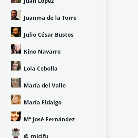
Juan López
Juanma de la Torre
Julio César Bustos
Kino Navarro
Lola Cebolla
María del Valle
María Fidalgo
Mª José Fernández
@_micifu_