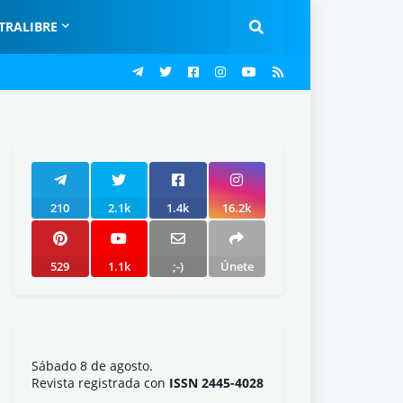
TRALIBRE
210
2.1k
1.4k
16.2k
529
1.1k
;-)
Únete
Sábado 8 de agosto.
Revista registrada con
ISSN 2445-4028