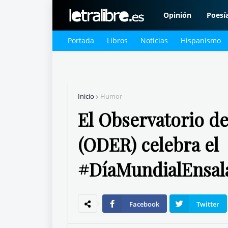
Opinión
Poesí
Portada
Libros
Noticias
Hispanismo
Inicio
Humor
El Observatorio de
(ODER) celebra el
#DíaMundialEnsala
Facebook
Twitter