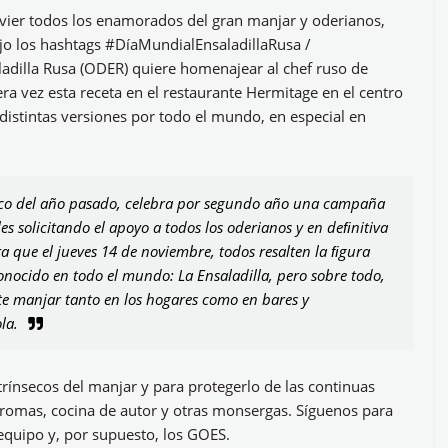
vier todos los enamorados del gran manjar y oderianos,
jo los hashtags #DíaMundialEnsaladillaRusa /
ladilla Rusa (ODER) quiere homenajear al chef ruso de
ra vez esta receta en el restaurante Hermitage en el centro
istintas versiones por todo el mundo, en especial en
tico del año pasado, celebra por segundo año una campaña
les solicitando el apoyo a todos los oderianos y en deﬁnitiva
ra que el jueves 14 de noviembre, todos resalten la ﬁgura
nocido en todo el mundo: La Ensaladilla, pero sobre todo,
ste manjar tanto en los hogares como en bares y
la.
trínsecos del manjar y para protegerlo de las continuas
romas, cocina de autor y otras monsergas. Síguenos para
 equipo y, por supuesto, los GOES.