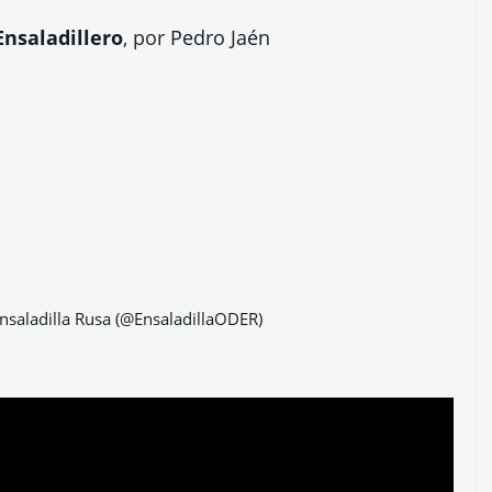
nsaladillero
, por
Pedro Jaén
nsaladilla Rusa (@EnsaladillaODER)