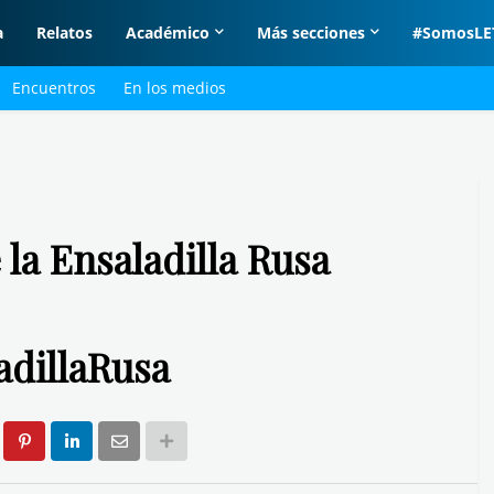
a
Relatos
Académico
Más secciones
#SomosLE
Encuentros
En los medios
 la Ensaladilla Rusa
dillaRusa