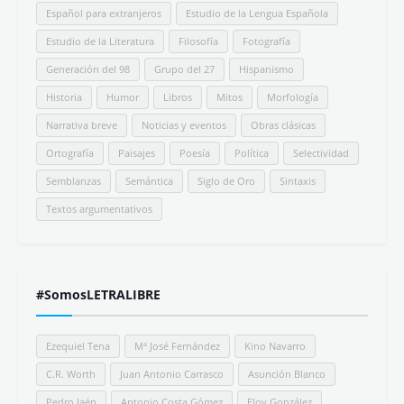
Español para extranjeros
Estudio de la Lengua Española
Estudio de la Literatura
Filosofía
Fotografía
Generación del 98
Grupo del 27
Hispanismo
Historia
Humor
Libros
Mitos
Morfología
Narrativa breve
Noticias y eventos
Obras clásicas
Ortografía
Paisajes
Poesía
Política
Selectividad
Semblanzas
Semántica
Siglo de Oro
Sintaxis
Textos argumentativos
#SomosLETRALIBRE
Ezequiel Tena
Mª José Fernández
Kino Navarro
C.R. Worth
Juan Antonio Carrasco
Asunción Blanco
Pedro Jaén
Antonio Costa Gómez
Eloy González