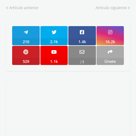
Artículo anterior
Artículo siguiente
210
2.1k
1.4k
16.2k
529
1.1k
;-)
Únete