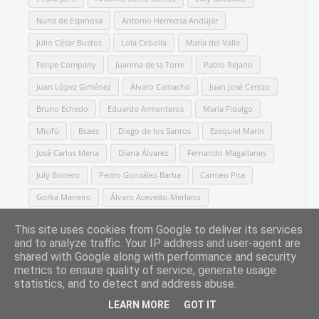
Nuria de Espinosa
Antonio Hermosa Andújar
Julio César Bustos
Lola Cebolla
María del Valle
Felipe Company
Juanma de la Torre
Pablo Rejano
Juan López Giménez
Álvaro Camacho
Juan José Cerezo
Bruno Echedo
Eduardo Armenteros
María Fidalgo
Micifú
Bcaes
Diego de los Santos
Ezequiel Marín
José Carlos Mena
Diana Álvarez
Fernando Magallanes
July Borrero
Pedro González-Barba
Carmen Pita
Gorka Maneiro
Álvaro Acevedo-Merlano
Alberto G. Ibáñez
Carmen Celdrán
Eduardo Jarén
This site uses cookies from Google to deliver its services
Javier Parrado
Jose Andrés Calderón
Daniel Groz
and to analyze traffic. Your IP address and user-agent are
shared with Google along with performance and security
Edurne Sosa
Gabriel Estañ Cerezo
Iván Garzón Vallejo
metrics to ensure quality of service, generate usage
statistics, and to detect and address abuse.
Macarena González Puente
Marcelo Gullo
LEARN MORE
GOT IT
Miguel Ángel Mudoy
PaKo Martí
Pablo Antivero Esper