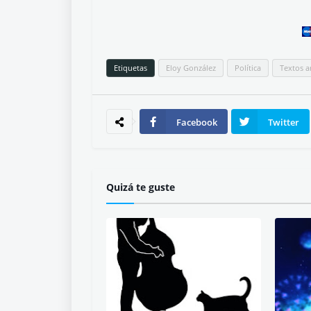
Etiquetas
Eloy González
Política
Textos a
Facebook
Twitter
Quizá te guste