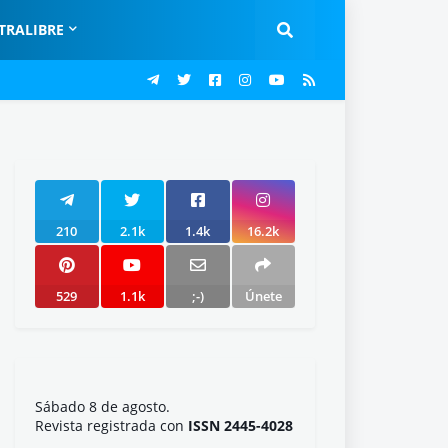
TRALIBRE
210
2.1k
1.4k
16.2k
529
1.1k
;-)
Únete
Sábado 8 de agosto.
Revista registrada con
ISSN 2445-4028