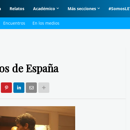
a
Relatos
Académico
Más secciones
#SomosLE
Encuentros
En los medios
ros de España