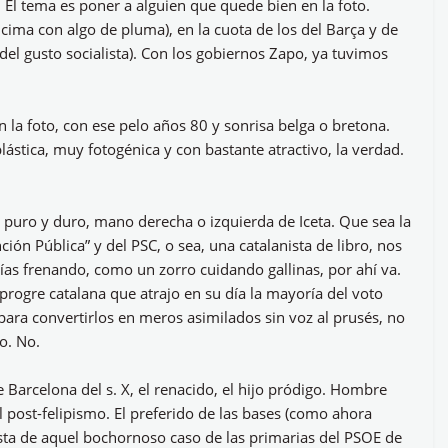
 El tema es poner a alguien que quede bien en la foto.
ima con algo de pluma), en la cuota de los del Barça y de
 del gusto socialista). Con los gobiernos Zapo, ya tuvimos
 la foto, con ese pelo años 80 y sonrisa belga o bretona.
stica, muy fotogénica y con bastante atractivo, la verdad.
puro y duro, mano derecha o izquierda de Iceta. Que sea la
nción Pública” y del PSC, o sea, una catalanista de libro, nos
as frenando, como un zorro cuidando gallinas, por ahí va.
a progre catalana que atrajo en su día la mayoría del voto
para convertirlos en meros asimilados sin voz al prusés, no
o. No.
 Barcelona del s. X, el renacido, el hijo pródigo. Hombre
post-felipismo. El preferido de las bases (como ahora
ista de aquel bochornoso caso de las primarias del PSOE de