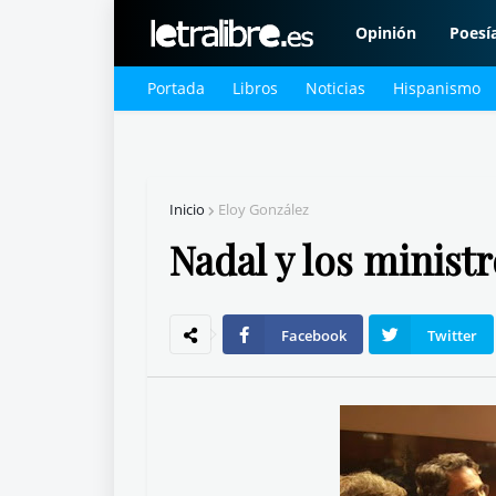
Opinión
Poesí
Portada
Libros
Noticias
Hispanismo
Inicio
Eloy González
Nadal y los minist
Facebook
Twitter