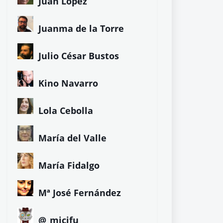
Juan López
Juanma de la Torre
Julio César Bustos
Kino Navarro
Lola Cebolla
María del Valle
María Fidalgo
Mª José Fernández
@_micifu_