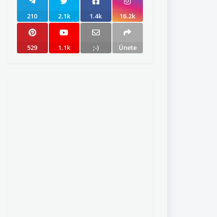
210
2.1k
1.4k
16.2k
529
1.1k
;-)
Únete