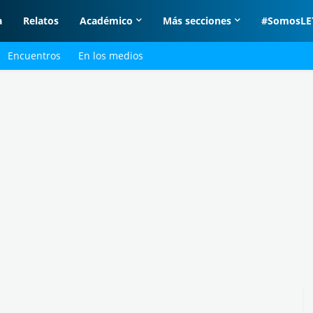
a
Relatos
Académico
Más secciones
#SomosLE
Encuentros
En los medios