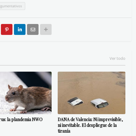
rgumentativos
Ver todo
rus: la plandemia NWO
DANA de Valencia: Ni imprevisible,
ni inevitable. El despliegue de la
tiranía