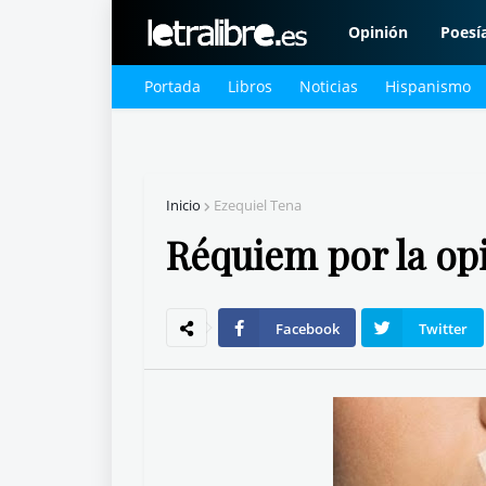
Opinión
Poesí
Portada
Libros
Noticias
Hispanismo
Inicio
Ezequiel Tena
Réquiem por la op
Facebook
Twitter