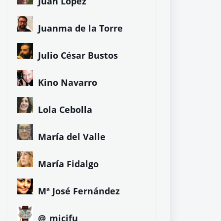
Juan López
Juanma de la Torre
Julio César Bustos
Kino Navarro
Lola Cebolla
María del Valle
María Fidalgo
Mª José Fernández
@_micifu_