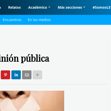
a
Relatos
Académico
Más secciones
#SomosLE
Encuentros
En los medios
inión pública