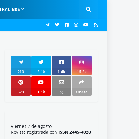
TRALIBRE
210
2.1k
1.4k
16.2k
529
1.1k
;-)
Únete
Viernes 7 de agosto.
Revista registrada con
ISSN 2445-4028