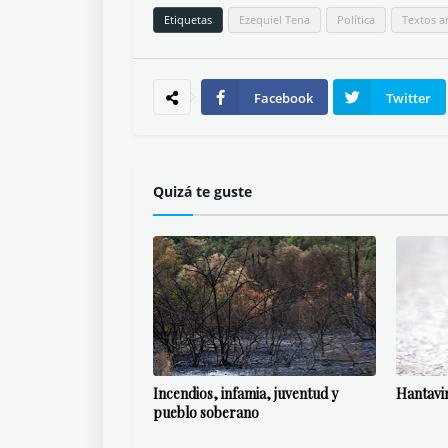
Etiquetas
Ezequiel Tena
Política
Textos a
Facebook
Twitter
Quizá te guste
Incendios, infamia, juventud y
Hantavi
pueblo soberano