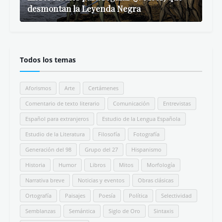
desmontan la Leyenda Negra
Todos los temas
Aforismos
Arte
Certámenes
Comentario de texto literario
Comunicación
Entrevistas
Español para extranjeros
Estudio de la Lengua Española
Estudio de la Literatura
Filosofía
Fotografía
Generación del 98
Grupo del 27
Hispanismo
Historia
Humor
Libros
Mitos
Morfología
Narrativa breve
Noticias y eventos
Obras clásicas
Ortografía
Paisajes
Poesía
Política
Selectividad
Semblanzas
Semántica
Siglo de Oro
Sintaxis