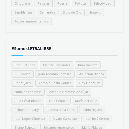
Ortografía
Paisajes
Poesía
Política
Selectividad
Semblanzas
Semántica
Siglo de Oro
Sintaxis
Textos argumentativos
#SomosLETRALIBRE
Ezequiel Tena
Mª José Fernández
Kino Navarro
C.R. Worth
Juan Antonio Carrasco
Asunción Blanco
Pedro Jaén
Antonio Costa Gómez
Eloy González
Nuria de Espinosa
Antonio Hermosa Andújar
Julio César Bustos
Lola Cebolla
María del Valle
Felipe Company
Juanma de la Torre
Pablo Rejano
Juan López Giménez
Álvaro Camacho
Juan José Cerezo
Bruno Echedo
Eduardo Armenteros
María Fidalgo