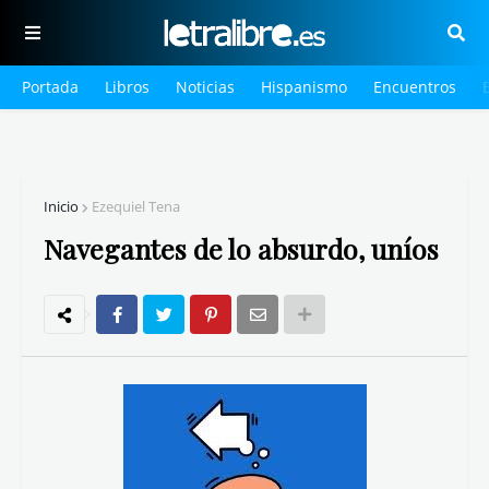
Portada
Libros
Noticias
Hispanismo
Encuentros
Inicio
Ezequiel Tena
Navegantes de lo absurdo, uníos