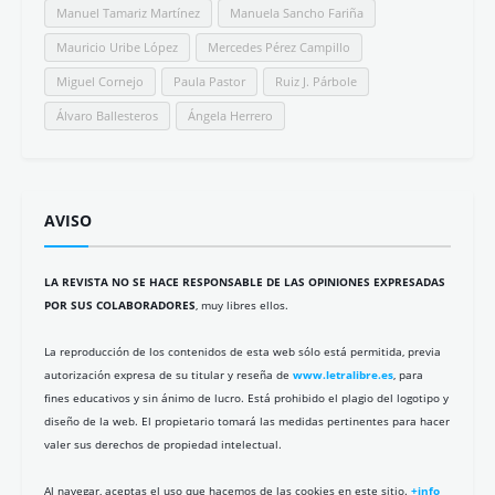
Manuel Tamariz Martínez
Manuela Sancho Fariña
Mauricio Uribe López
Mercedes Pérez Campillo
Miguel Cornejo
Paula Pastor
Ruiz J. Párbole
Álvaro Ballesteros
Ángela Herrero
AVISO
LA REVISTA NO SE HACE RESPONSABLE DE LAS OPINIONES EXPRESADAS
POR SUS COLABORADORES
, muy libres ellos.
La reproducción de los contenidos de esta web sólo está permitida, previa
autorización expresa de su titular y reseña de
www.letralibre.es
, para
fines educativos y sin ánimo de lucro. Está prohibido el plagio del logotipo y
diseño de la web. El propietario tomará las medidas pertinentes para hacer
valer sus derechos de propiedad intelectual.
Al navegar, aceptas el uso que hacemos de las cookies en este sitio.
+info