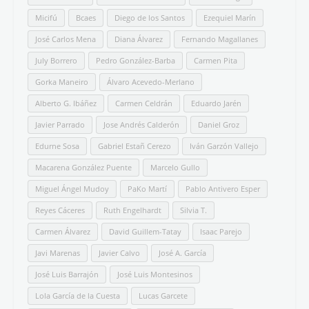
Micifú
Bcaes
Diego de los Santos
Ezequiel Marín
José Carlos Mena
Diana Álvarez
Fernando Magallanes
July Borrero
Pedro González-Barba
Carmen Pita
Gorka Maneiro
Álvaro Acevedo-Merlano
Alberto G. Ibáñez
Carmen Celdrán
Eduardo Jarén
Javier Parrado
Jose Andrés Calderón
Daniel Groz
Edurne Sosa
Gabriel Estañ Cerezo
Iván Garzón Vallejo
Macarena González Puente
Marcelo Gullo
Miguel Ángel Mudoy
PaKo Martí
Pablo Antivero Esper
Reyes Cáceres
Ruth Engelhardt
Silvia T.
Carmen Álvarez
David Guillem-Tatay
Isaac Parejo
Javi Marenas
Javier Calvo
José A. García
José Luis Barrajón
José Luis Montesinos
Lola García de la Cuesta
Lucas Garcete