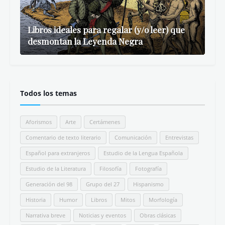
Libros ideales para regalar (y/o leer) que
desmontan la Leyenda Negra
Todos los temas
Aforismos
Arte
Certámenes
Comentario de texto literario
Comunicación
Entrevistas
Español para extranjeros
Estudio de la Lengua Española
Estudio de la Literatura
Filosofía
Fotografía
Generación del 98
Grupo del 27
Hispanismo
Historia
Humor
Libros
Mitos
Morfología
Narrativa breve
Noticias y eventos
Obras clásicas