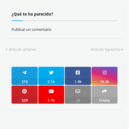
¿Qué te ha parecido?
Publicar un comentario
Artículo anterior
Artículo siguiente
210
2.1k
1.4k
16.2k
529
1.1k
;-)
Únete