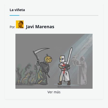
Julio César Bustos
Kino Navarro
Lola Cebolla
María del Valle
María Fidalgo
Mª José Fernández
@_micifu_
Nuria de Espinosa
Pablo Rejano