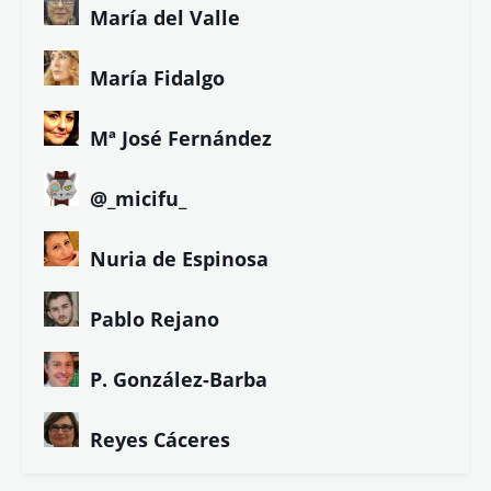
Gorka Maneiro
Javier Parrado
J. Andrés Calderón
José Carlos Mena
J. Antonio Carrasco
J.J. Cerezo
Juan López
Juanma de la Torre