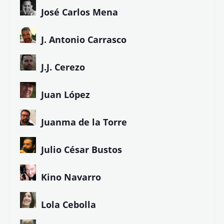
Diego de los Santos
Eduardo Armenteros
Eduardo Jarén
Eloy González
Ezequiel Marín
Ezequiel Tena
Felipe Company
Fernando Magallanes