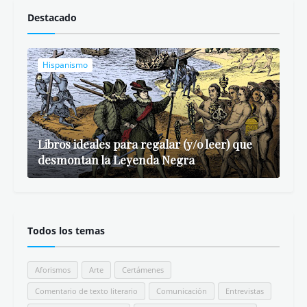
- Savefrom.net
Libros ideales para regalar (y/o leer) que
desmontan la Leyenda Negra
Don Miguel Ruiz: Los Cuatro Acuerdos
Libro Resumen
Comentarios
Beto Brom
Gusté leerte, Nurita. Destaco aquello de: //teng...
Beto Brom