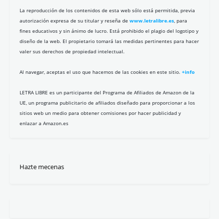
Alberto G. Ibáñez
Carmen Celdrán
Eduardo Jarén
Javier Parrado
Jose Andrés Calderón
Daniel Groz
Edurne Sosa
Gabriel Estañ Cerezo
Iván Garzón Vallejo
Macarena González Puente
Marcelo Gullo
Miguel Ángel Mudoy
PaKo Martí
Pablo Antivero Esper
Reyes Cáceres
Ruth Engelhardt
Silvia T.
Carmen Álvarez
David Guillem-Tatay
Isaac Parejo
Javi Marenas
Javier Calvo
José A. García
José Luis Barrajón
José Luis Montesinos
Lola García de la Cuesta
Lucas Garcete
Manuel Tamariz Martínez
Manuela Sancho Fariña
Mauricio Uribe López
Mercedes Pérez Campillo
Miguel Cornejo
Paula Pastor
Ruiz J. Párbole
Álvaro Ballesteros
Ángela Herrero