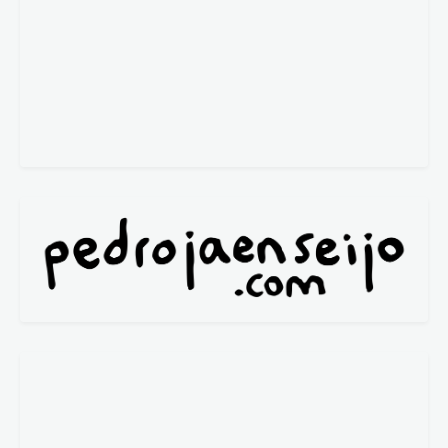
P. González-Barba
Reyes Cáceres
La viñeta
Javi Marenas
Por