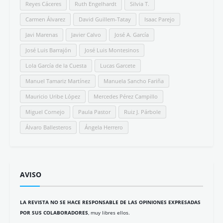
#SomosLETRALIBRE
Ezequiel Tena
Mª José Fernández
Kino Navarro
C.R. Worth
Juan Antonio Carrasco
Asunción Blanco
Pedro Jaén
Antonio Costa Gómez
Eloy González
Nuria de Espinosa
Antonio Hermosa Andújar
Julio César Bustos
Lola Cebolla
María del Valle
Felipe Company
Juanma de la Torre
Pablo Rejano
Juan López Giménez
Álvaro Camacho
Juan José Cerezo
Bruno Echedo
Eduardo Armenteros
María Fidalgo
Micifú
Bcaes
Diego de los Santos
Ezequiel Marín
José Carlos Mena
Diana Álvarez
Fernando Magallanes
July Borrero
Pedro González-Barba
Carmen Pita
Gorka Maneiro
Álvaro Acevedo-Merlano