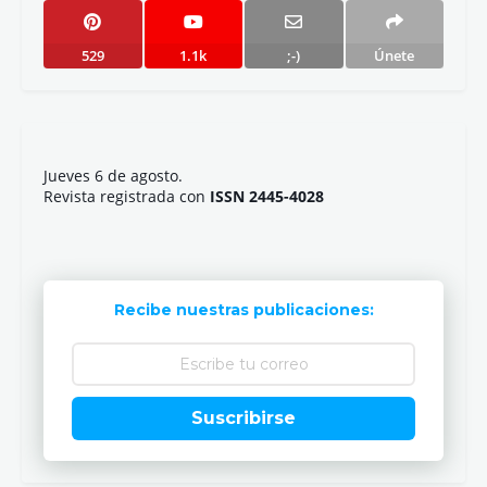
529
1.1k
;-)
Únete