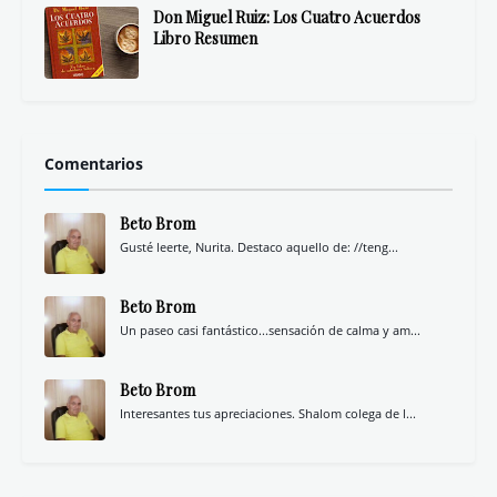
Libros Top Historia
Memoria del comunismo
Eso no estaba en mi libro de Historia de
España
Eso no estaba en mi libro de Historia del
Imperio español
Fracasología. España y sus élites: de los
afrancesados a nuestros días
Una historia de España
Más visto
Descargar Videos de Instagram y Facebook