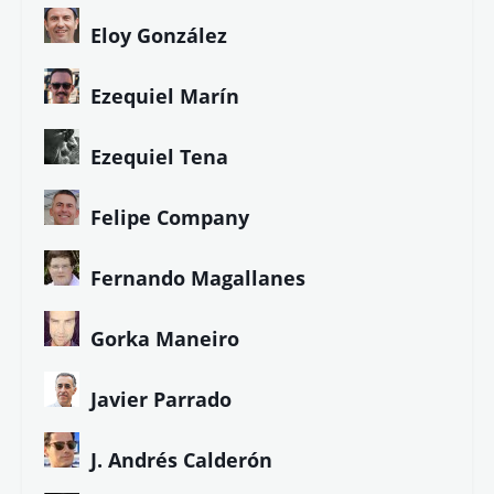
Antonio Hermosa
Asun Blanco
Bcaes
Bruno Echedo
Carmen Álvarez
Carmen Pita
C.R. Worth
Diana Álvarez