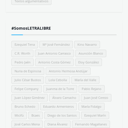
Textos argumentativos
#SomosLETRALIBRE
Ezequiel Tena
Mª José Fernández
Kino Navarro
C.R. Worth
Juan Antonio Carrasco
Asunción Blanco
Pedro Jaén
Antonio Costa Gómez
Eloy González
Nuria de Espinosa
Antonio Hermosa Andújar
Julio César Bustos
Lola Cebolla
María del Valle
Felipe Company
Juanma de la Torre
Pablo Rejano
Juan López Giménez
Álvaro Camacho
Juan José Cerezo
Bruno Echedo
Eduardo Armenteros
María Fidalgo
Micifú
Bcaes
Diego de los Santos
Ezequiel Marín
José Carlos Mena
Diana Álvarez
Fernando Magallanes