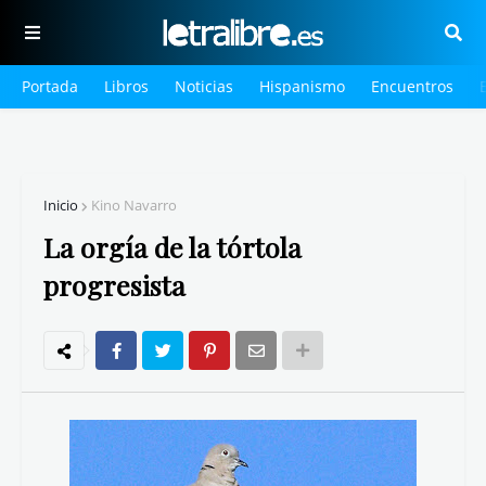
Portada
Libros
Noticias
Hispanismo
Encuentros
Inicio
Kino Navarro
La orgía de la tórtola
progresista