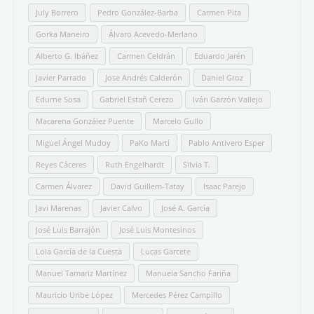
July Borrero
Pedro González-Barba
Carmen Pita
Gorka Maneiro
Álvaro Acevedo-Merlano
Alberto G. Ibáñez
Carmen Celdrán
Eduardo Jarén
Javier Parrado
Jose Andrés Calderón
Daniel Groz
Edurne Sosa
Gabriel Estañ Cerezo
Iván Garzón Vallejo
Macarena González Puente
Marcelo Gullo
Miguel Ángel Mudoy
PaKo Martí
Pablo Antivero Esper
Reyes Cáceres
Ruth Engelhardt
Silvia T.
Carmen Álvarez
David Guillem-Tatay
Isaac Parejo
Javi Marenas
Javier Calvo
José A. García
José Luis Barrajón
José Luis Montesinos
Lola García de la Cuesta
Lucas Garcete
Manuel Tamariz Martínez
Manuela Sancho Fariña
Mauricio Uribe López
Mercedes Pérez Campillo