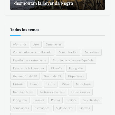
desmontan la Leyenda Negra
Todos los temas
Aforismos
Arte
Certámenes
Comentario de texto literario
Comunicación
Entrevistas
Español para extranjeros
Estudio de la Lengua Española
Estudio de la Literatura
Filosofía
Fotografía
Generación del 98
Grupo del 27
Hispanismo
Historia
Humor
Libros
Mitos
Morfología
Narrativa breve
Noticias y eventos
Obras clásicas
Ortografía
Paisajes
Poesía
Política
Selectividad
Semblanzas
Semántica
Siglo de Oro
Sintaxis