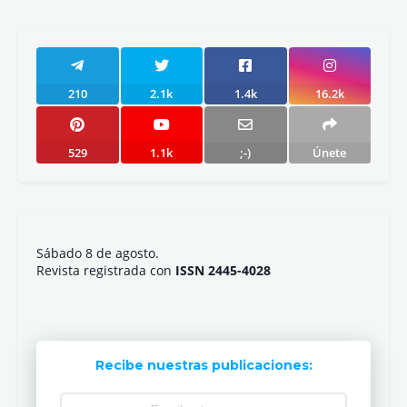
210
2.1k
1.4k
16.2k
529
1.1k
;-)
Únete
Sábado 8 de agosto.
Revista registrada con
ISSN 2445-4028
Recibe nuestras publicaciones: