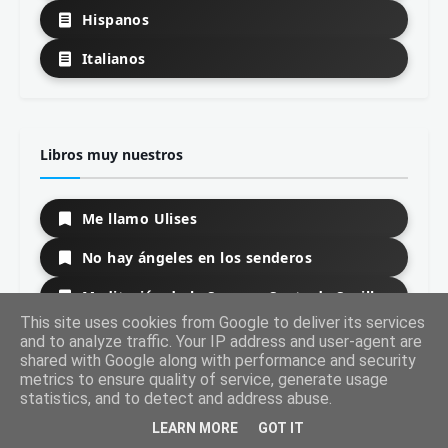
Hispanos
Italianos
Libros muy nuestros
Me llamo Ulises
No hay ángeles en los senderos
Meditación de la Semana Santa de Sevilla
This site uses cookies from Google to deliver its services
Sete y la Llave Guanahaní
and to analyze traffic. Your IP address and user-agent are
shared with Google along with performance and security
metrics to ensure quality of service, generate usage
statistics, and to detect and address abuse.
LEARN MORE
GOT IT
Libros Top Historia