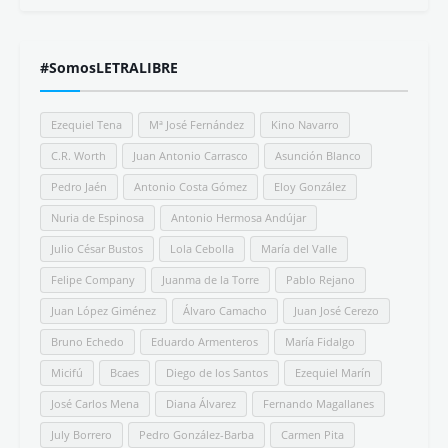
#SomosLETRALIBRE
Ezequiel Tena
Mª José Fernández
Kino Navarro
C.R. Worth
Juan Antonio Carrasco
Asunción Blanco
Pedro Jaén
Antonio Costa Gómez
Eloy González
Nuria de Espinosa
Antonio Hermosa Andújar
Julio César Bustos
Lola Cebolla
María del Valle
Felipe Company
Juanma de la Torre
Pablo Rejano
Juan López Giménez
Álvaro Camacho
Juan José Cerezo
Bruno Echedo
Eduardo Armenteros
María Fidalgo
Micifú
Bcaes
Diego de los Santos
Ezequiel Marín
José Carlos Mena
Diana Álvarez
Fernando Magallanes
July Borrero
Pedro González-Barba
Carmen Pita