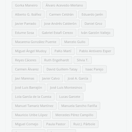
Gorka Maneiro
Álvaro Acevedo-Merlano
Alberto G. Ibáñez
Carmen Celdrán
Eduardo Jarén
Javier Parrado
Jose Andrés Calderón
Daniel Groz
Edurne Sosa
Gabriel Estañ Cerezo
Iván Garzón Vallejo
Macarena González Puente
Marcelo Gullo
Miguel Ángel Mudoy
PaKo Martí
Pablo Antivero Esper
Reyes Cáceres
Ruth Engelhardt
Silvia T.
Carmen Álvarez
David Guillem-Tatay
Isaac Parejo
Javi Marenas
Javier Calvo
José A. García
José Luis Barrajón
José Luis Montesinos
Lola García de la Cuesta
Lucas Garcete
Manuel Tamariz Martínez
Manuela Sancho Fariña
Mauricio Uribe López
Mercedes Pérez Campillo
Miguel Cornejo
Paula Pastor
Ruiz J. Párbole