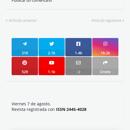
Publicar un comentario
Artículo anterior
Artículo siguiente
210
2.1k
1.4k
16.2k
529
1.1k
;-)
Únete
Viernes 7 de agosto.
Revista registrada con
ISSN 2445-4028