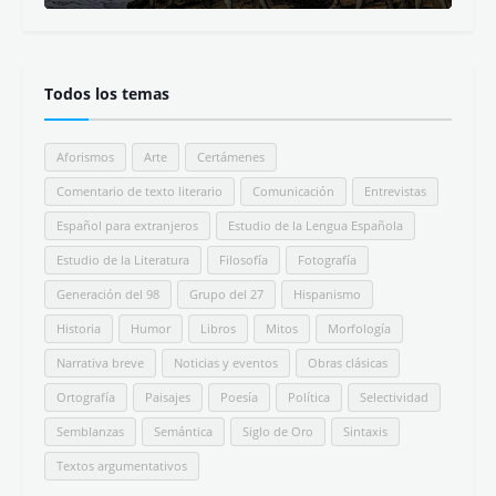
Todos los temas
Aforismos
Arte
Certámenes
Comentario de texto literario
Comunicación
Entrevistas
Español para extranjeros
Estudio de la Lengua Española
Estudio de la Literatura
Filosofía
Fotografía
Generación del 98
Grupo del 27
Hispanismo
Historia
Humor
Libros
Mitos
Morfología
Narrativa breve
Noticias y eventos
Obras clásicas
Ortografía
Paisajes
Poesía
Política
Selectividad
Semblanzas
Semántica
Siglo de Oro
Sintaxis
Textos argumentativos