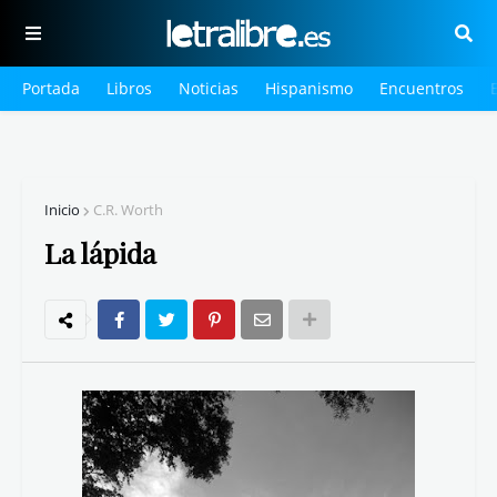
Portada
Libros
Noticias
Hispanismo
Encuentros
Inicio
C.R. Worth
La lápida