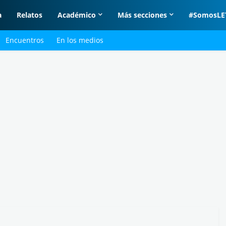
a
Relatos
Académico
Más secciones
#SomosLE
Encuentros
En los medios