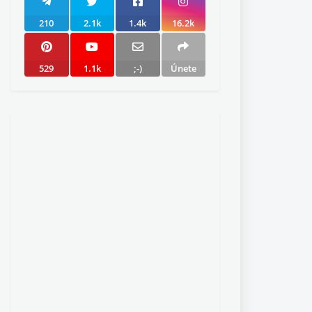
210
2.1k
1.4k
16.2k
529
1.1k
;-)
Únete