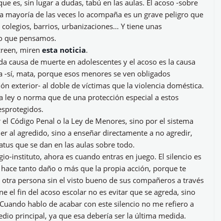
e es, sin lugar a dudas, tabú en las aulas. El acoso -sobre
e la mayoría de las veces lo acompaña es un grave peligro que
colegios, barrios, urbanizaciones… Y tiene unas
lo que pensamos.
 creen, miren
esta noticia
.
da causa de muerte en adolescentes y el acoso es la causa
ta -sí, mata, porque esos menores se ven obligados
n exterior- al doble de víctimas que la violencia doméstica.
a ley o norma que de una protección especial a estos
sprotegidos.
 el Código Penal o la Ley de Menores, sino por el sistema
r al agredido, sino a enseñar directamente a no agredir,
atus que se dan en las aulas sobre todo.
gio-instituto, ahora es cuando entras en juego. El silencio es
n hace tanto daño o más que la propia acción, porque te
a otra persona sin el visto bueno de sus compañeros a través
ene el fin del acoso escolar no es evitar que se agreda, sino
. Cuando hablo de acabar con este silencio no me refiero a
dio principal, ya que esa debería ser la última medida.