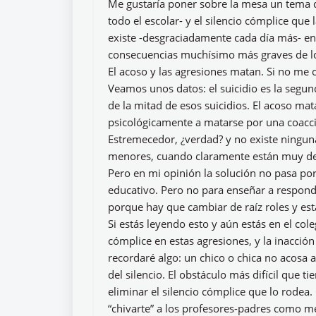
Me gustaría poner sobre la mesa un tema qu
todo el escolar- y el silencio cómplice qu
existe -desgraciadamente cada día más- en 
consecuencias muchísimo más graves de 
El acoso y las agresiones matan. Si no me
Veamos unos datos: el suicidio es la segun
de la mitad de esos suicidios. El acoso ma
psicológicamente a matarse por una coacció
Estremecedor, ¿verdad? y no existe ningun
menores, cuando claramente están muy de
Pero en mi opinión la solución no pasa por
educativo. Pero no para enseñar a responde
porque hay que cambiar de raíz roles y est
Si estás leyendo esto y aún estás en el cole
cómplice en estas agresiones, y la inacció
recordaré algo: un chico o chica no acosa 
del silencio. El obstáculo más difícil que ti
eliminar el silencio cómplice que lo rodea
“chivarte” a los profesores-padres como me