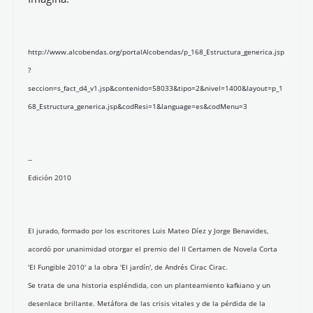
http://www.alcobendas.org/portalAlcobendas/p_168_Estructura_generica.jsp
?
seccion=s_fact_d4_v1.jsp&contenido=58033&tipo=2&nivel=1400&layout=p_1
68_Estructura_generica.jsp&codResi=1&language=es&codMenu=
3
--
Edición 2010
El jurado, formado por los escritores Luis Mateo Díez y Jorge Benavides,
acordó por unanimidad otorgar el premio del II Certamen de Novela Corta
'El Fungible 2010' a la obra 'El jardín', de Andrés Cirac Cirac.
Se trata de una historia espléndida, con un planteamiento kafkiano y un
desenlace brillante. Metáfora de las crisis vitales y de la pérdida de la