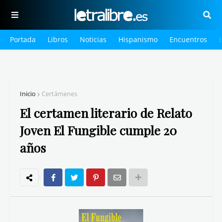
Portada
Libros
Noticias
Hispanismo
Encuentros
Inicio
Certámenes
El certamen literario de Relato
Joven El Fungible cumple 20
años