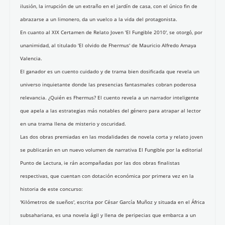
ilusión, la irrupción de un extraño en el jardín de casa, con el único fin de
abrazarse a un limonero, da un vuelco a la vida del protagonista.
En cuanto al XIX Certamen de Relato Joven 'El Fungible 2010', se otorgó, por
unanimidad, al titulado 'El olvido de Fhermus' de Mauricio Alfredo Amaya
Valencia.
El ganador es un cuento cuidado y de trama bien dosificada que revela un
universo inquietante donde las presencias fantasmales cobran poderosa
relevancia. ¿Quién es Fhermus? El cuento revela a un narrador inteligente
que apela a las estrategias más notables del género para atrapar al lector
en una trama llena de misterio y oscuridad.
Las dos obras premiadas en las modalidades de novela corta y relato joven
se publicarán en un nuevo volumen de narrativa El Fungible por la editorial
Punto de Lectura, ie rán acompañadas por las dos obras finalistas
respectivas, que cuentan con dotación económica por primera vez en la
historia de este concurso:
'Kilómetros de sueños', escrita por César García Muñoz y situada en el África
subsahariana, es una novela ágil y llena de peripecias que embarca a un