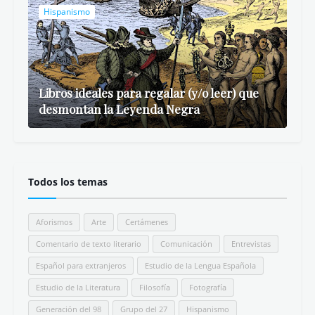
Hispanismo
Libros ideales para regalar (y/o leer) que
desmontan la Leyenda Negra
Todos los temas
Aforismos
Arte
Certámenes
Comentario de texto literario
Comunicación
Entrevistas
Español para extranjeros
Estudio de la Lengua Española
Estudio de la Literatura
Filosofía
Fotografía
Generación del 98
Grupo del 27
Hispanismo