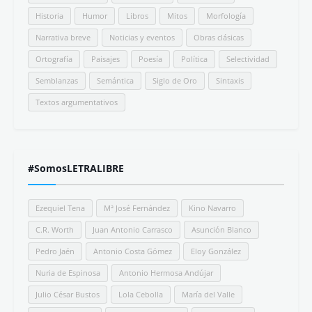
Historia
Humor
Libros
Mitos
Morfología
Narrativa breve
Noticias y eventos
Obras clásicas
Ortografía
Paisajes
Poesía
Política
Selectividad
Semblanzas
Semántica
Siglo de Oro
Sintaxis
Textos argumentativos
#SomosLETRALIBRE
Ezequiel Tena
Mª José Fernández
Kino Navarro
C.R. Worth
Juan Antonio Carrasco
Asunción Blanco
Pedro Jaén
Antonio Costa Gómez
Eloy González
Nuria de Espinosa
Antonio Hermosa Andújar
Julio César Bustos
Lola Cebolla
María del Valle