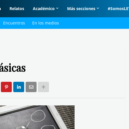
a
Relatos
Académico
Más secciones
#SomosLE
Encuentros
En los medios
ásicas