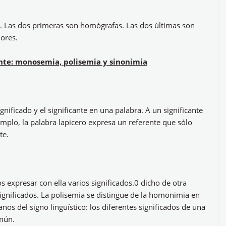
. Las dos primeras son homógrafas. Las dos últimas son
iores.
cante: monosemia, polisemia y sinonimia
ignificado y el significante en una palabra. A un significante
emplo, la palabra lapicero expresa un referente que sólo
te.
expresar con ella varios significados.0 dicho de otra
significados. La polisemia se distingue de la homonimia en
anos del signo lingüístico: los diferentes significados de una
omún.