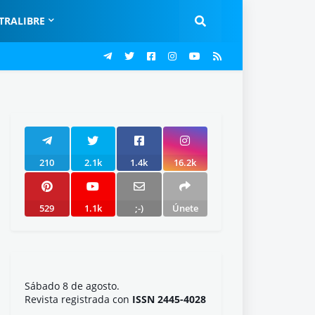
TRALIBRE
210
2.1k
1.4k
16.2k
529
1.1k
;-)
Únete
Sábado 8 de agosto.
Revista registrada con
ISSN 2445-4028