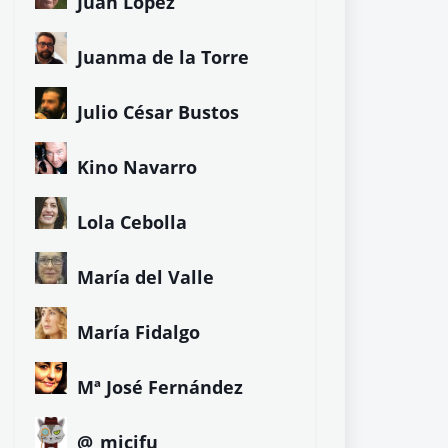
Juan López
Juanma de la Torre
Julio César Bustos
Kino Navarro
Lola Cebolla
María del Valle
María Fidalgo
Mª José Fernández
@_micifu_