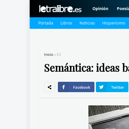
Opinión
Poesí
Portada
Libros
Noticias
Hispanismo
Inicio
E3
Semántica: ideas b
Facebook
Twitter