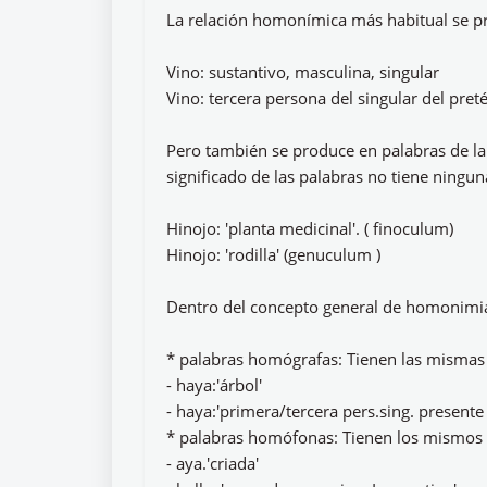
La relación homonímica más habitual se pro
Vino: sustantivo, masculina, singular
Vino: tercera persona del singular del preté
Pero también se produce en palabras de la
significado de las palabras no tiene ningu
Hinojo: 'planta medicinal'. ( finoculum)
Hinojo: 'rodilla' (genuculum )
Dentro del concepto general de homonimia,
* palabras homógrafas: Tienen las mismas 
- haya:'árbol'
- haya:'primera/tercera pers.sing. presente
* palabras homófonas: Tienen los mismos so
- aya.'criada'