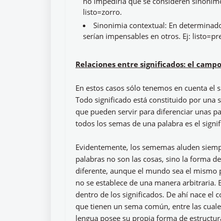
no impediría que se consideren sinónimos
listo=zorro.
Sinonimia contextual: En determinado
serían impensables en otros. Ej: listo=p
Relaciones entre significados: el camp
En estos casos sólo tenemos en cuenta el si
Todo significado está constituido por una s
que pueden servir para diferenciar unas pa
todos los semas de una palabra es el sign
Evidentemente, los sememas aluden siempre 
palabras no son las cosas, sino la forma d
diferente, aunque el mundo sea el mismo pa
no se establece de una manera arbitraria. 
dentro de los significados. De ahí nace el
que tienen un sema común, entre las cuales
lengua posee su propia forma de estructu