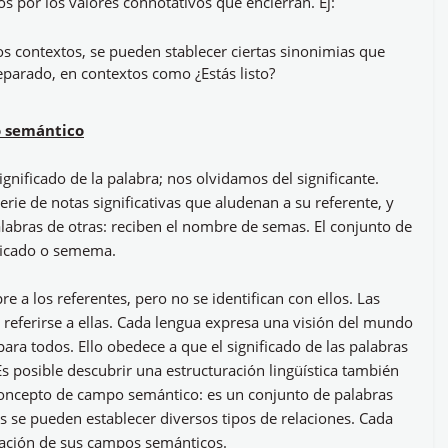
 por los valores connotativos que encierran. Ej:
s contextos, se pueden stablecer ciertas sinonimias que
reparado, en contextos como ¿Estás listo?
o semántico
gnificado de la palabra; nos olvidamos del significante.
erie de notas significativas que aludenan a su referente, y
labras de otras: reciben el nombre de semas. El conjunto de
ificado o semema.
a los referentes, pero no se identifican con ellos. Las
e referirse a ellas. Cada lengua expresa una visión del mundo
ra todos. Ello obedece a que el significado de las palabras
Es posible descubrir una estructuración lingüística también
 concepto de campo semántico: es un conjunto de palabras
 se pueden establecer diversos tipos de relaciones. Cada
ración de sus campos semánticos.